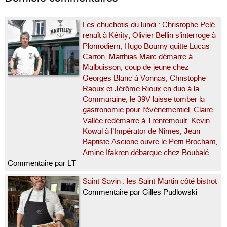
Les chuchotis du lundi : Christophe Pelé
renaît à Kérity, Olivier Bellin s’interroge à
Plomodiern, Hugo Bourny quitte Lucas-
Carton, Matthias Marc démarre à
Malbuisson, coup de jeune chez
Georges Blanc à Vonnas, Christophe
Raoux et Jérôme Rioux en duo à la
Commaraine, le 39V laisse tomber la
gastronomie pour l’événementiel, Claire
Vallée redémarre à Trentemoult, Kevin
Kowal à l’Impérator de Nîmes, Jean-
Baptiste Ascione ouvre le Petit Brochant,
Amine Ifakren débarque chez Boubalé
Commentaire par LT
Saint-Savin : les Saint-Martin côté bistrot
Commentaire par Gilles Pudlowski