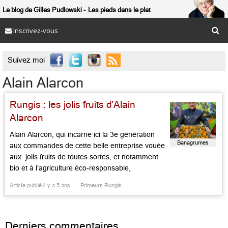
Le blog de Gilles Pudlowski
Les pieds dans le plat
Inscrivez-vous

Suivez moi
Alain Alarcon
Rungis : les jolis fruits d’Alain
Alarcon
Alain Alarcon, qui incarne ici la 3e génération
Banagrumes
aux commandes de cette belle entreprise vouée
aux jolis fruits de toutes sortes, et notamment
bio et à l’agriculture éco-responsable,
notamment avec sa marque « bio-select », est
Article publié il y a 5 ans
Primeurs Rungis
fier de ses belles mandarines d’Espagne, de ses
citrons de Sicile, de ses oranges sanguines de
Valence, de ses bananes de […]...
Derniers commentaires