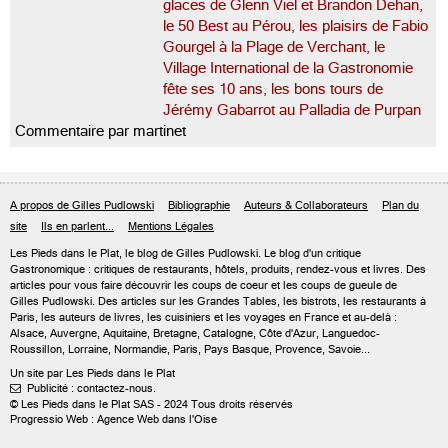
glaces de Glenn Viel et Brandon Dehan,
le 50 Best au Pérou, les plaisirs de Fabio
Gourgel à la Plage de Verchant, le
Village International de la Gastronomie
fête ses 10 ans, les bons tours de
Jérémy Gabarrot au Palladia de Purpan
Commentaire par martinet
A propos de Gilles Pudlowski
Bibliographie
Auteurs & Collaborateurs
Plan du
site
Ils en parlent...
Mentions Légales
Les Pieds dans le Plat, le blog de
Gilles Pudlowski
. Le blog d'un critique
Gastronomique : critiques de restaurants, hôtels, produits, rendez-vous et livres. Des
articles pour vous faire découvrir les coups de coeur et les coups de gueule de
Gilles Pudlowski. Des articles sur les Grandes Tables, les bistrots, les restaurants à
Paris, les auteurs de livres, les cuisiniers et les voyages en France et au-delà :
Alsace, Auvergne, Aquitaine, Bretagne, Catalogne, Côte d'Azur, Languedoc-
Roussillon, Lorraine, Normandie, Paris, Pays Basque, Provence, Savoie...
Un site par Les Pieds dans le Plat
Publicité : contactez-nous.

© Les Pieds dans le Plat SAS - 2024 Tous droits réservés
Progressio Web : Agence Web dans l'Oise