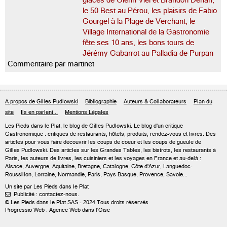
glaces de Glenn Viel et Brandon Dehan,
le 50 Best au Pérou, les plaisirs de Fabio
Gourgel à la Plage de Verchant, le
Village International de la Gastronomie
fête ses 10 ans, les bons tours de
Jérémy Gabarrot au Palladia de Purpan
Commentaire par martinet
A propos de Gilles Pudlowski
Bibliographie
Auteurs & Collaborateurs
Plan du
site
Ils en parlent...
Mentions Légales
Les Pieds dans le Plat, le blog de
Gilles Pudlowski
. Le blog d'un critique
Gastronomique : critiques de restaurants, hôtels, produits, rendez-vous et livres. Des
articles pour vous faire découvrir les coups de coeur et les coups de gueule de
Gilles Pudlowski. Des articles sur les Grandes Tables, les bistrots, les restaurants à
Paris, les auteurs de livres, les cuisiniers et les voyages en France et au-delà :
Alsace, Auvergne, Aquitaine, Bretagne, Catalogne, Côte d'Azur, Languedoc-
Roussillon, Lorraine, Normandie, Paris, Pays Basque, Provence, Savoie...
Un site par Les Pieds dans le Plat
Publicité : contactez-nous.

© Les Pieds dans le Plat SAS - 2024 Tous droits réservés
Progressio Web : Agence Web dans l'Oise