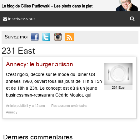
Le blog de Gilles Pudlowski
Les pieds dans le plat
Inscrivez-vous

Suivez moi
231 East
Annecy: le burger artisan
C’est rigolo, décoré sur le mode du diner US
années 1960, ouvert tous les jours de 11h à 15h
231 East
et de 18h à 23h. Le concept est dû à un jeune
businessman-restaurant Cédric Moulot, qui
possède plusieurs tables de qualité à
Article publié il y a 12 ans
Restaurants américains
Strasbourg, dont le Tire Bouchon et le 1741.
Annecy
Pain artisanal, viande et frites fraîches, burger
[…]...
Derniers commentaires