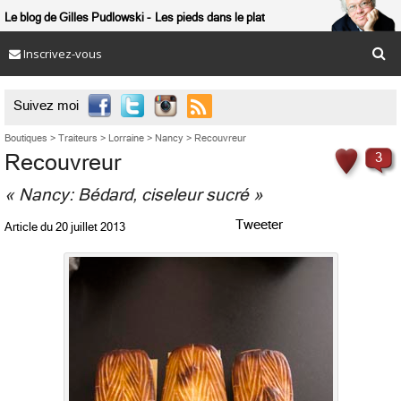
Le blog de Gilles Pudlowski
Les pieds dans le plat
Inscrivez-vous

Suivez moi
Boutiques
>
Traiteurs
>
Lorraine
>
Nancy
>
Recouvreur
Recouvreur
3
« Nancy: Bédard, ciseleur sucré »
Tweeter
Article du
20 juillet 2013