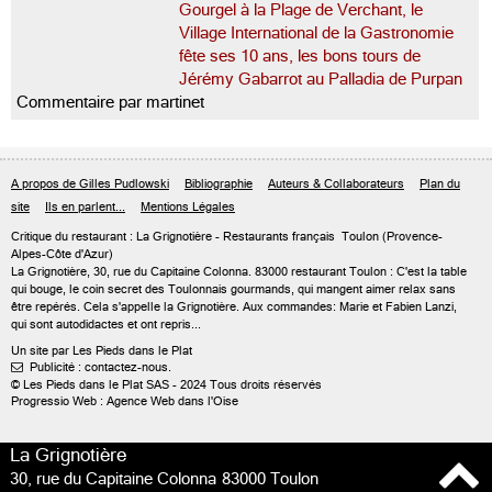
Gourgel à la Plage de Verchant, le
Village International de la Gastronomie
fête ses 10 ans, les bons tours de
Jérémy Gabarrot au Palladia de Purpan
Commentaire par martinet
A propos de Gilles Pudlowski
Bibliographie
Auteurs & Collaborateurs
Plan du
site
Ils en parlent...
Mentions Légales
Critique du
restaurant : La Grignotière
- Restaurants français
Toulon
(Provence-
Alpes-Côte d'Azur)
La Grignotière, 30, rue du Capitaine Colonna. 83000 restaurant Toulon : C'est la table
qui bouge, le coin secret des Toulonnais gourmands, qui mangent aimer relax sans
être repérés. Cela s'appelle la Grignotière. Aux commandes: Marie et Fabien Lanzi,
qui sont autodidactes et ont repris...
Un site par Les Pieds dans le Plat
Publicité : contactez-nous.

© Les Pieds dans le Plat SAS - 2024 Tous droits réservés
Progressio Web : Agence Web dans l'Oise
La Grignotière
30, rue du Capitaine Colonna
83000 Toulon