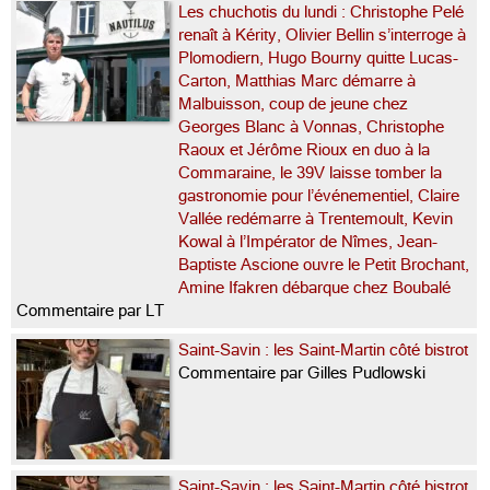
Les chuchotis du lundi : Christophe Pelé
renaît à Kérity, Olivier Bellin s’interroge à
Plomodiern, Hugo Bourny quitte Lucas-
Carton, Matthias Marc démarre à
Malbuisson, coup de jeune chez
Georges Blanc à Vonnas, Christophe
Raoux et Jérôme Rioux en duo à la
Commaraine, le 39V laisse tomber la
gastronomie pour l’événementiel, Claire
Vallée redémarre à Trentemoult, Kevin
Kowal à l’Impérator de Nîmes, Jean-
Baptiste Ascione ouvre le Petit Brochant,
Amine Ifakren débarque chez Boubalé
Commentaire par LT
Saint-Savin : les Saint-Martin côté bistrot
Commentaire par Gilles Pudlowski
Saint-Savin : les Saint-Martin côté bistrot