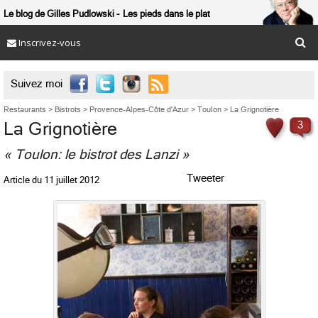
Le blog de Gilles Pudlowski
Les pieds dans le plat
Inscrivez-vous

Suivez moi
Restaurants
>
Bistrots
>
Provence-Alpes-Côte d'Azur
>
Toulon
>
La Grignotière
La Grignotière
3
« Toulon: le bistrot des Lanzi »
Tweeter
Article du
11 juillet 2012