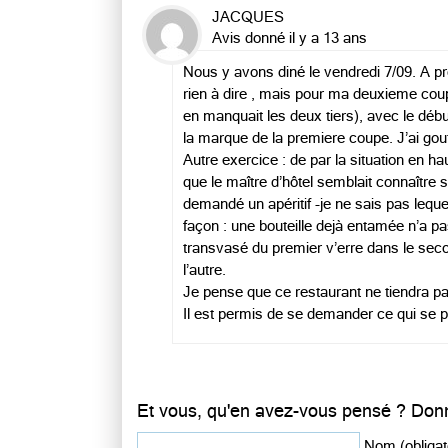
JACQUES
Avis donné il y a 13 ans
Nous y avons diné le vendredi 7/09. A
rien à dire , mais pour ma deuxieme coupe 
en manquait les deux tiers), avec le début
la marque de la premiere coupe. J’ai gouté
Autre exercice : de par la situation en 
que le maître d’hôtel semblait connaître se
demandé un apéritif -je ne sais pas lequ
façon : une bouteille dejà entamée n’a pas 
transvasé du premier v’erre dans le seco
l’autre.
Je pense que ce restaurant ne tiendra pa
Il est permis de se demander ce qui se 
Et vous, qu'en avez-vous pensé ? Donn
Nom (obligat