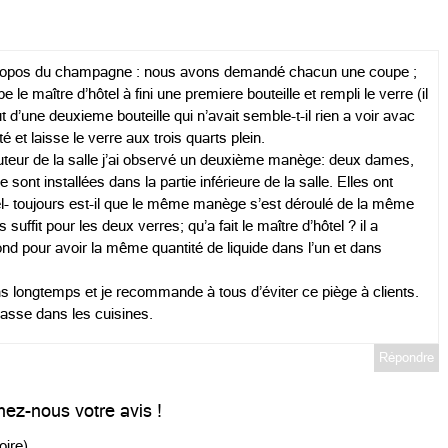
 propos du champagne : nous avons demandé chacun une coupe ;
le maître d’hôtel à fini une premiere bouteille et rempli le verre (il
 d’une deuxieme bouteille qui n’avait semble-t-il rien a voir avac
 et laisse le verre aux trois quarts plein.
hauteur de la salle j’ai observé un deuxième manège: deux dames,
 sont installées dans la partie inférieure de la salle. Elles ont
el- toujours est-il que le même manège s’est déroulé de la même
suffit pour les deux verres; qu’a fait le maître d’hôtel ? il a
nd pour avoir la même quantité de liquide dans l’un et dans
s longtemps et je recommande à tous d’éviter ce piège à clients.
passe dans les cuisines.
Répondre
ez-nous votre avis !
oire)