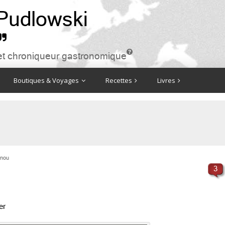
 Pudlowski


ire et chroniqueur gastronomique
Boutiques & Voyages
Recettes
Livres
inou
3
er