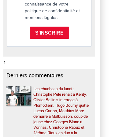
connaissance de votre
l
politique de confidentialité et
mentions légales.
e
s
S'INSCRIRE
t
a
1
Derniers commentaires
Les chuchotis du lundi :
Christophe Pelé renaît à Kérity,
Olivier Bellin s’interroge à
Plomodiern, Hugo Bourny quitte
Lucas-Carton, Matthias Marc
démarre à Malbuisson, coup de
jeune chez Georges Blanc à
Vonnas, Christophe Raoux et
Jérôme Rioux en duo à la