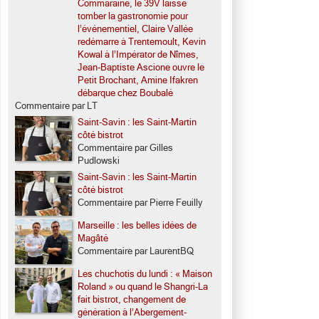
Commaraine, le 39V laisse
tomber la gastronomie pour
l’événementiel, Claire Vallée
redémarre à Trentemoult, Kevin
Kowal à l’Impérator de Nîmes,
Jean-Baptiste Ascione ouvre le
Petit Brochant, Amine Ifakren
débarque chez Boubalé
Commentaire par LT
Saint-Savin : les Saint-Martin
côté bistrot
Commentaire par Gilles
Pudlowski
Saint-Savin : les Saint-Martin
côté bistrot
Commentaire par Pierre Feuilly
Marseille : les belles idées de
Magâté
Commentaire par LaurentBQ
Les chuchotis du lundi : « Maison
Roland » ou quand le Shangri-La
fait bistrot, changement de
génération à l’Abergement-