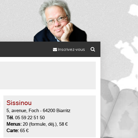
Inscrivez-vous
Sissinou
5, avenue, Foch
-
64200 Biarritz
Tél.
05 59 22 51 50
Menus:
20 (formule, déj.), 58 €
Carte:
65 €