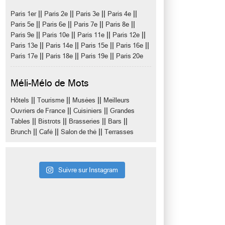
||
||
||
||
Paris 1er
Paris 2e
Paris 3e
Paris 4e
||
||
||
||
Paris 5e
Paris 6e
Paris 7e
Paris 8e
||
||
||
||
Paris 9e
Paris 10e
Paris 11e
Paris 12e
||
||
||
||
Paris 13e
Paris 14e
Paris 15e
Paris 16e
||
||
||
Paris 17e
Paris 18e
Paris 19e
Paris 20e
Méli-Mélo de Mots
||
||
||
Hôtels
Tourisme
Musées
Meilleurs
||
||
Ouvriers de France
Cuisiniers
Grandes
||
||
||
||
Tables
Bistrots
Brasseries
Bars
||
||
||
Brunch
Café
Salon de thé
Terrasses
Suivre sur Instagram