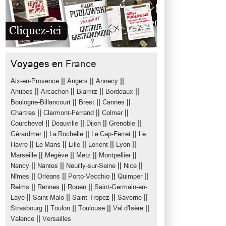
Voyages en
France
||
||
||
Aix-en-Provence
Angers
Annecy
||
||
||
||
Antibes
Arcachon
Biarritz
Bordeaux
||
||
||
Boulogne-Billancourt
Brest
Cannes
||
||
||
Chartres
Clermont-Ferrand
Colmar
||
||
||
||
Courchevel
Deauville
Dijon
Grenoble
||
||
||
Gérardmer
La Rochelle
Le Cap-Ferret
Le
||
||
||
||
||
Havre
Le Mans
Lille
Lorient
Lyon
||
||
||
||
Marseille
Megève
Metz
Montpellier
||
||
||
||
Nancy
Nantes
Neuilly-sur-Seine
Nice
||
||
||
||
Nîmes
Orléans
Porto-Vecchio
Quimper
||
||
||
Reims
Rennes
Rouen
Saint-Germain-en-
||
||
||
||
Laye
Saint-Malo
Saint-Tropez
Saverne
||
||
||
||
Strasbourg
Toulon
Toulouse
Val d'Isère
||
Valence
Versailles