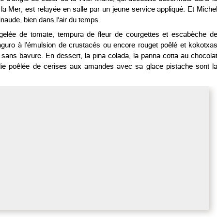
 la Mer, est relayée en salle par un jeune service appliqué. Et Miche
inaude, bien dans l’air du temps.
 gelée de tomate, tempura de fleur de courgettes et escabèche d
xanguro à l’émulsion de crustacés ou encore rouget poêlé et kokotxa
 sans bavure. En dessert, la pina colada, la panna cotta au chocola
olie poêlée de cerises aux amandes avec sa glace pistache sont l