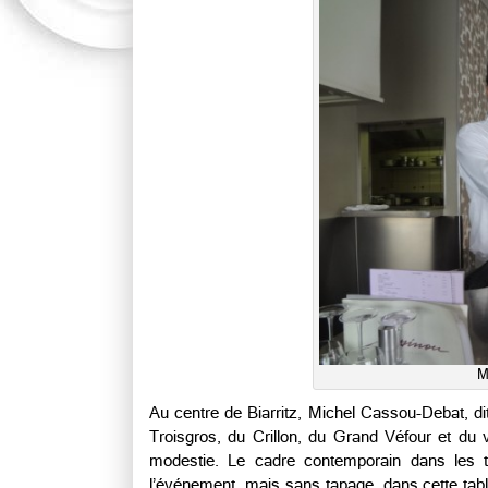
M
Au centre de Biarritz, Michel Cassou-Debat, dit
Troisgros, du Crillon, du Grand Véfour et du v
modestie. Le cadre contemporain dans les ton
l’événement, mais sans tapage, dans cette table