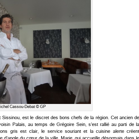
ichel Cassou-Debat © GP
 Sissinou, est le discret des bons chefs de la région. Cet ancien d
oisin Palais, au temps de Grégoire Sein, s’est rallié au parti de l
s gris est clair, le service souriant et la cuisine alerte créen
 d’angle du cœur de la ville. Marie, qui accueille désormais dans l