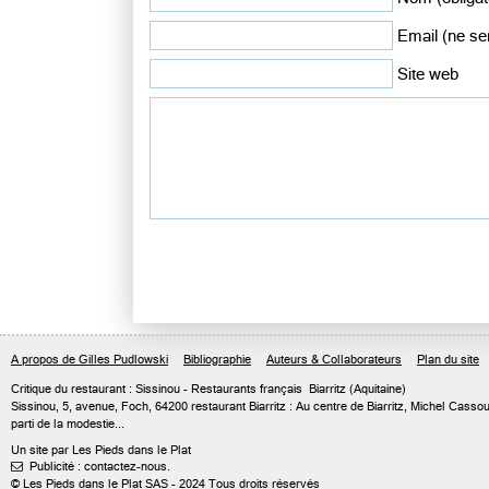
Email (ne ser
Site web
A propos de Gilles Pudlowski
Bibliographie
Auteurs & Collaborateurs
Plan du site
Critique du
restaurant : Sissinou
- Restaurants français
Biarritz
(Aquitaine)
Sissinou, 5, avenue, Foch, 64200 restaurant Biarritz : Au centre de Biarritz, Michel Cassou
parti de la modestie...
Un site par Les Pieds dans le Plat
Publicité : contactez-nous.

© Les Pieds dans le Plat SAS - 2024 Tous droits réservés