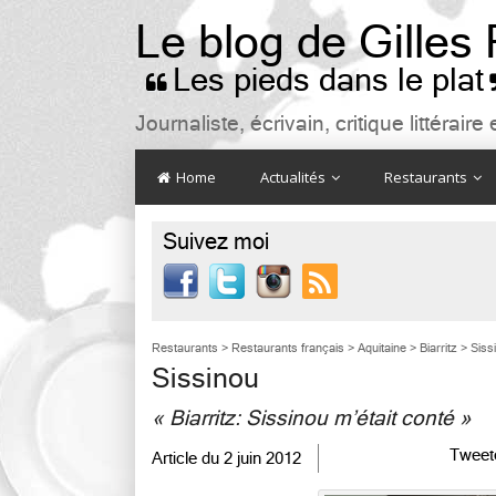
Le blog de Gilles
Les pieds dans le plat

Journaliste, écrivain, critique littéra
Home
Actualités
Restaurants
Suivez moi

Restaurants
>
Restaurants français
>
Aquitaine
>
Biarritz
>
Siss
Sissinou
« Biarritz: Sissinou m’était conté »
Tweet
Article du
2 juin 2012