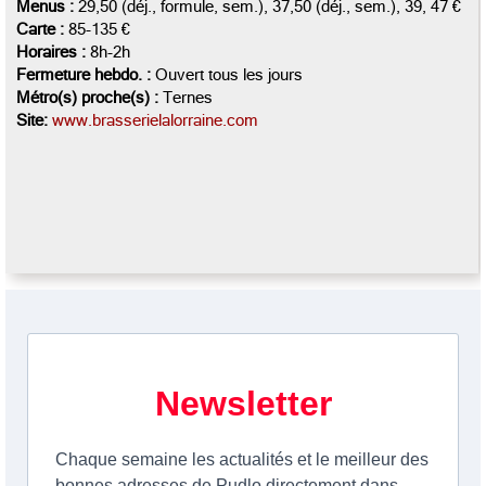
Menus :
29,50 (déj., formule, sem.), 37,50 (déj., sem.), 39, 47 €
Carte :
85-135 €
Horaires :
8h-2h
Fermeture hebdo. :
Ouvert tous les jours
Métro(s) proche(s) :
Ternes
Site:
www.brasserielalorraine.com