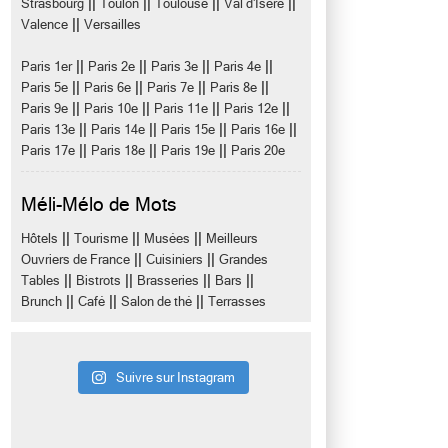
||
||
||
||
Strasbourg
Toulon
Toulouse
Val d'Isère
||
Valence
Versailles
||
||
||
||
Paris 1er
Paris 2e
Paris 3e
Paris 4e
||
||
||
||
Paris 5e
Paris 6e
Paris 7e
Paris 8e
||
||
||
||
Paris 9e
Paris 10e
Paris 11e
Paris 12e
||
||
||
||
Paris 13e
Paris 14e
Paris 15e
Paris 16e
||
||
||
Paris 17e
Paris 18e
Paris 19e
Paris 20e
Méli-Mélo de Mots
||
||
||
Hôtels
Tourisme
Musées
Meilleurs
||
||
Ouvriers de France
Cuisiniers
Grandes
||
||
||
||
Tables
Bistrots
Brasseries
Bars
||
||
||
Brunch
Café
Salon de thé
Terrasses
Suivre sur Instagram