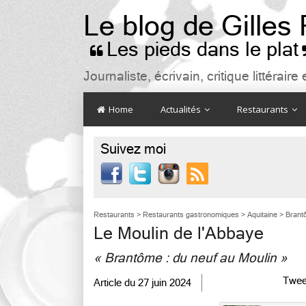
Le blog de Gilles
Les pieds dans le plat

Journaliste, écrivain, critique littéra
Home
Actualités
Restaurants
Suivez moi

Restaurants
>
Restaurants gastronomiques
>
Aquitaine
>
Brant
Le Moulin de l'Abbaye
« Brantôme : du neuf au Moulin »
Twee
Article du
27 juin 2024