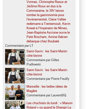
Vonnas, Christophe Raoux et
Jérôme Rioux en duo à la
Commaraine, le 39V laisse
tomber la gastronomie pour
l’événementiel, Claire Vallée
redémarre à Trentemoult, Kevin
Kowal à l’Impérator de Nîmes,
Jean-Baptiste Ascione ouvre le
Petit Brochant, Amine Ifakren
débarque chez Boubalé
Commentaire par LT
Saint-Savin : les Saint-Martin
côté bistrot
Commentaire par Gilles
Pudlowski
Saint-Savin : les Saint-Martin
côté bistrot
Commentaire par Pierre Feuilly
Marseille : les belles idées de
Magâté
Commentaire par LaurentBQ
Les chuchotis du lundi : « Maison
Roland » ou quand le Shangri-La