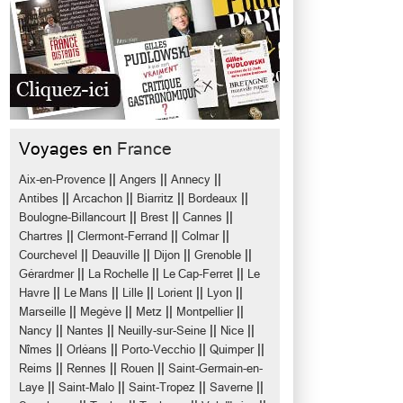
Voyages en
France
||
||
||
Aix-en-Provence
Angers
Annecy
||
||
||
||
Antibes
Arcachon
Biarritz
Bordeaux
||
||
||
Boulogne-Billancourt
Brest
Cannes
||
||
||
Chartres
Clermont-Ferrand
Colmar
||
||
||
||
Courchevel
Deauville
Dijon
Grenoble
||
||
||
Gérardmer
La Rochelle
Le Cap-Ferret
Le
||
||
||
||
||
Havre
Le Mans
Lille
Lorient
Lyon
||
||
||
||
Marseille
Megève
Metz
Montpellier
||
||
||
||
Nancy
Nantes
Neuilly-sur-Seine
Nice
||
||
||
||
Nîmes
Orléans
Porto-Vecchio
Quimper
||
||
||
Reims
Rennes
Rouen
Saint-Germain-en-
||
||
||
||
Laye
Saint-Malo
Saint-Tropez
Saverne