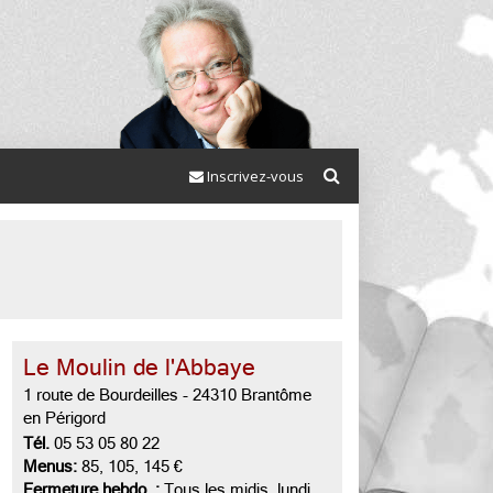
Inscrivez-vous
Le Moulin de l'Abbaye
1 route de Bourdeilles
-
24310 Brantôme
en Périgord
Tél.
05 53 05 80 22
Menus:
85, 105, 145 €
Fermeture hebdo. :
Tous les midis, lundi,