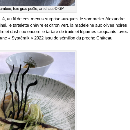
ambée, foie gras poêlé, artichaut © GP
et là, au fil de ces menus surprise auxquels le sommelier Alexandre
si, le tartelette chèvre et citron vert, la madeleine aux olives noires
re et dashi ou encore le tartare de truite et légumes croquants, avec
blanc « Systémik » 2022 issu de sémillon du proche Château