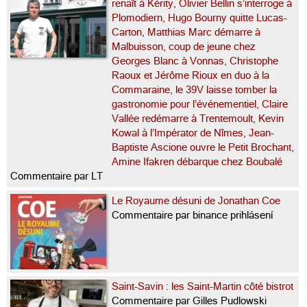
renaît à Kérity, Olivier Bellin s’interroge à
Plomodiern, Hugo Bourny quitte Lucas-
Carton, Matthias Marc démarre à
Malbuisson, coup de jeune chez
Georges Blanc à Vonnas, Christophe
Raoux et Jérôme Rioux en duo à la
Commaraine, le 39V laisse tomber la
gastronomie pour l’événementiel, Claire
Vallée redémarre à Trentemoult, Kevin
Kowal à l’Impérator de Nîmes, Jean-
Baptiste Ascione ouvre le Petit Brochant,
Amine Ifakren débarque chez Boubalé
Commentaire par LT
Le Royaume désuni de Jonathan Coe
Commentaire par binance prihlásení
Saint-Savin : les Saint-Martin côté bistrot
Commentaire par Gilles Pudlowski