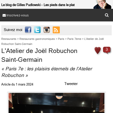
Le blog de Gilles Pudlowski
Les pieds dans le plat
Inscrivez-vous

Suivez moi
Restaurants
>
Restaurants gastronomiques
>
Paris
>
Paris 7ème
>
L'Atelier de Joël
Robuchon Saint-Germain
L'Atelier de Joël Robuchon
3
Saint-Germain
« Paris 7e : les plaisirs éternels de l’Atelier
Robuchon »
Tweeter
Article du
1 mars 2024