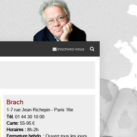
Inscrivez-vous
Brach
1-7 rue Jean Richepin
-
Paris 16e
Tél.
01 44 30 10 00
Carte:
55-95 €
Horaires :
8h-2h
Fermeture hebdo. :
Ouvert tous les jours