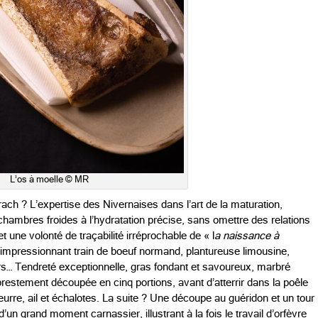
L’os à moelle © MR
rach ? L’expertise des Nivernaises dans l’art de la maturation,
chambres froides à l’hydratation précise, sans omettre des relations
et une volonté de traçabilité irréprochable de « l
a naissance à
 impressionnant train de boeuf normand, plantureuse limousine,
urs… Tendreté exceptionnelle, gras fondant et savoureux, marbré
restement découpée en cinq portions, avant d’atterrir dans la poêle
eurre, ail et échalotes. La suite ? Une découpe au guéridon et un tour
 d’un grand moment carnassier, illustrant à la fois le travail d’orfèvre