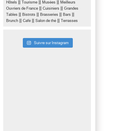
||
||
||
Hôtels
Tourisme
Musées
Meilleurs
||
||
Ouvriers de France
Cuisiniers
Grandes
||
||
||
||
Tables
Bistrots
Brasseries
Bars
||
||
||
Brunch
Café
Salon de thé
Terrasses
Suivre sur Instagram