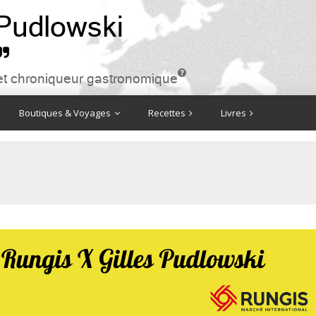
 Pudlowski


ire et chroniqueur gastronomique
Boutiques & Voyages
Recettes
Livres