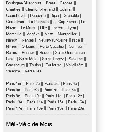
||
||
||
Boulogne-Billancourt
Brest
Cannes
||
||
||
Chartres
Clermont-Ferrand
Colmar
||
||
||
||
Courchevel
Deauville
Dijon
Grenoble
||
||
||
Gérardmer
La Rochelle
Le Cap-Ferret
Le
||
||
||
||
||
Havre
Le Mans
Lille
Lorient
Lyon
||
||
||
||
Marseille
Megève
Metz
Montpellier
||
||
||
||
Nancy
Nantes
Neuilly-sur-Seine
Nice
||
||
||
||
Nîmes
Orléans
Porto-Vecchio
Quimper
||
||
||
Reims
Rennes
Rouen
Saint-Germain-en-
||
||
||
||
Laye
Saint-Malo
Saint-Tropez
Saverne
||
||
||
||
Strasbourg
Toulon
Toulouse
Val d'Isère
||
Valence
Versailles
||
||
||
||
Paris 1er
Paris 2e
Paris 3e
Paris 4e
||
||
||
||
Paris 5e
Paris 6e
Paris 7e
Paris 8e
||
||
||
||
Paris 9e
Paris 10e
Paris 11e
Paris 12e
||
||
||
||
Paris 13e
Paris 14e
Paris 15e
Paris 16e
||
||
||
Paris 17e
Paris 18e
Paris 19e
Paris 20e
Méli-Mélo de Mots