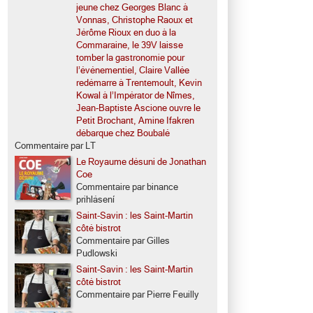
jeune chez Georges Blanc à
Vonnas, Christophe Raoux et
Jérôme Rioux en duo à la
Commaraine, le 39V laisse
tomber la gastronomie pour
l’événementiel, Claire Vallée
redémarre à Trentemoult, Kevin
Kowal à l’Impérator de Nîmes,
Jean-Baptiste Ascione ouvre le
Petit Brochant, Amine Ifakren
débarque chez Boubalé
Commentaire par LT
Le Royaume désuni de Jonathan
Coe
Commentaire par binance
prihlásení
Saint-Savin : les Saint-Martin
côté bistrot
Commentaire par Gilles
Pudlowski
Saint-Savin : les Saint-Martin
côté bistrot
Commentaire par Pierre Feuilly