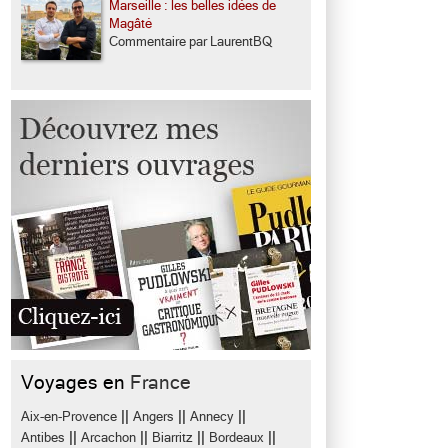
Marseille : les belles idées de
Magâté
Commentaire par LaurentBQ
Voyages en
France
||
||
||
Aix-en-Provence
Angers
Annecy
||
||
||
||
Antibes
Arcachon
Biarritz
Bordeaux