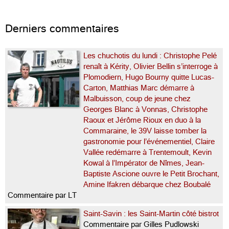
Derniers commentaires
Les chuchotis du lundi : Christophe Pelé
renaît à Kérity, Olivier Bellin s’interroge à
Plomodiern, Hugo Bourny quitte Lucas-
Carton, Matthias Marc démarre à
Malbuisson, coup de jeune chez
Georges Blanc à Vonnas, Christophe
Raoux et Jérôme Rioux en duo à la
Commaraine, le 39V laisse tomber la
gastronomie pour l’événementiel, Claire
Vallée redémarre à Trentemoult, Kevin
Kowal à l’Impérator de Nîmes, Jean-
Baptiste Ascione ouvre le Petit Brochant,
Amine Ifakren débarque chez Boubalé
Commentaire par LT
Saint-Savin : les Saint-Martin côté bistrot
Commentaire par Gilles Pudlowski