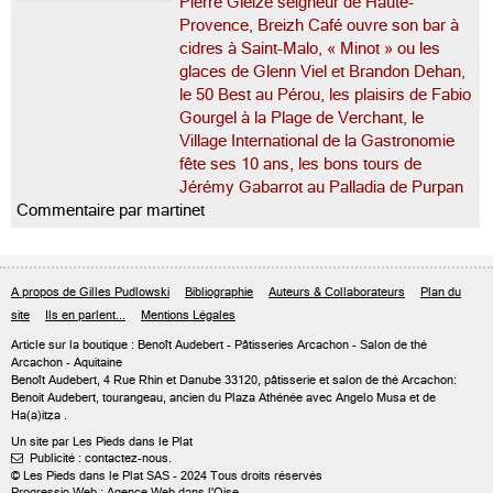
Pierre Gleize seigneur de Haute-
Provence, Breizh Café ouvre son bar à
cidres à Saint-Malo, « Minot » ou les
glaces de Glenn Viel et Brandon Dehan,
le 50 Best au Pérou, les plaisirs de Fabio
Gourgel à la Plage de Verchant, le
Village International de la Gastronomie
fête ses 10 ans, les bons tours de
Jérémy Gabarrot au Palladia de Purpan
Commentaire par martinet
A propos de Gilles Pudlowski
Bibliographie
Auteurs & Collaborateurs
Plan du
site
Ils en parlent...
Mentions Légales
Article sur
la boutique : Benoît Audebert
- Pâtisseries Arcachon - Salon de thé
Arcachon - Aquitaine
Benoît Audebert, 4 Rue Rhin et Danube 33120, pâtisserie et salon de thé Arcachon:
Benoit Audebert, tourangeau, ancien du Plaza Athénée avec Angelo Musa et de
Ha(a)itza .
Un site par Les Pieds dans le Plat
Publicité : contactez-nous.

© Les Pieds dans le Plat SAS - 2024 Tous droits réservés
Progressio Web : Agence Web dans l'Oise