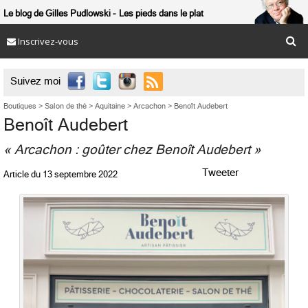
Le blog de Gilles Pudlowski
Les pieds dans le plat
Inscrivez-vous

Suivez moi
Boutiques
>
Salon de thé
>
Aquitaine
>
Arcachon
>
Benoît Audebert
Benoît Audebert
« Arcachon : goûter chez Benoît Audebert »
Tweeter
Article du
13 septembre 2022