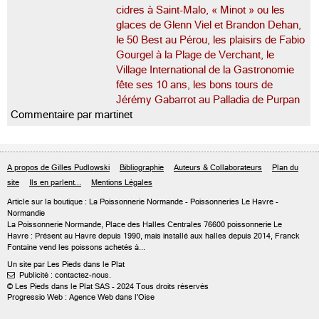
cidres à Saint-Malo, « Minot » ou les
glaces de Glenn Viel et Brandon Dehan,
le 50 Best au Pérou, les plaisirs de Fabio
Gourgel à la Plage de Verchant, le
Village International de la Gastronomie
fête ses 10 ans, les bons tours de
Jérémy Gabarrot au Palladia de Purpan
Commentaire par martinet
A propos de Gilles Pudlowski
Bibliographie
Auteurs & Collaborateurs
Plan du
site
Ils en parlent...
Mentions Légales
Article sur
la boutique : La Poissonnerie Normande
- Poissonneries Le Havre -
Normandie
La Poissonnerie Normande, Place des Halles Centrales 76600 poissonnerie Le
Havre : Présent au Havre depuis 1990, mais installé aux halles depuis 2014, Franck
Fontaine vend les poissons achetés à...
Un site par Les Pieds dans le Plat
Publicité : contactez-nous.

© Les Pieds dans le Plat SAS - 2024 Tous droits réservés
Progressio Web : Agence Web dans l'Oise