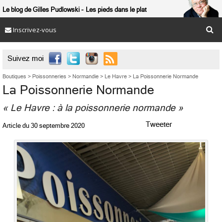
Le blog de Gilles Pudlowski
Les pieds dans le plat
Inscrivez-vous

Suivez moi
Boutiques
>
Poissonneries
>
Normandie
>
Le Havre
>
La Poissonnerie Normande
La Poissonnerie Normande
« Le Havre : à la poissonnerie normande »
Tweeter
Article du
30 septembre 2020