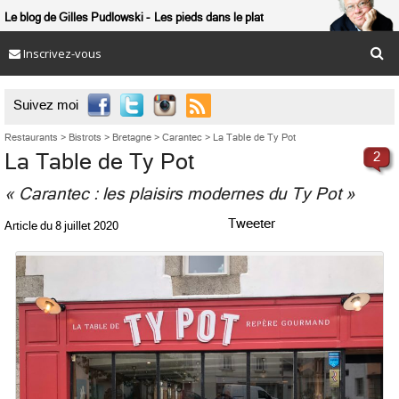
Le blog de Gilles Pudlowski
Les pieds dans le plat
Inscrivez-vous

Suivez moi
Restaurants
>
Bistrots
>
Bretagne
>
Carantec
>
La Table de Ty Pot
La Table de Ty Pot
2
« Carantec : les plaisirs modernes du Ty Pot »
Tweeter
Article du
8 juillet 2020