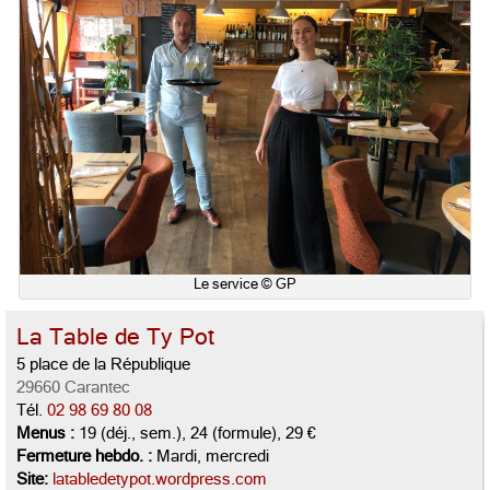
Le service © GP
La Table de Ty Pot
5 place de la République
29660 Carantec
Tél.
02 98 69 80 08
Menus :
19 (déj., sem.), 24 (formule), 29 €
Fermeture hebdo. :
Mardi, mercredi
Site:
latabledetypot.wordpress.com