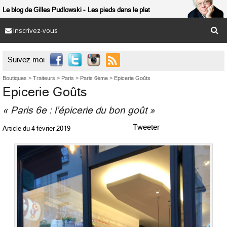
Le blog de Gilles Pudlowski
Les pieds dans le plat
Inscrivez-vous

Suivez moi
Boutiques
>
Traiteurs
>
Paris
>
Paris 6ème
>
Epicerie Goûts
Epicerie Goûts
« Paris 6e : l’épicerie du bon goût »
Tweeter
Article du
4 février 2019