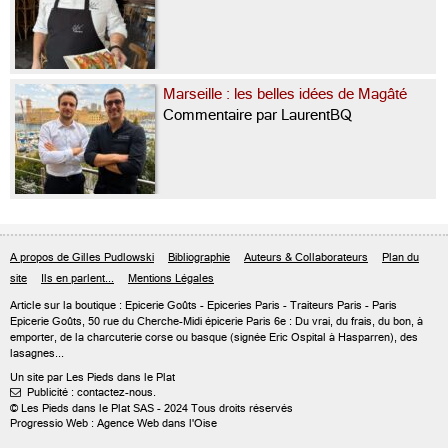
Marseille : les belles idées de Magâté
Commentaire par LaurentBQ
A propos de Gilles Pudlowski
Bibliographie
Auteurs & Collaborateurs
Plan du
site
Ils en parlent...
Mentions Légales
Article sur
la boutique : Epicerie Goûts
- Epiceries Paris - Traiteurs Paris - Paris
Epicerie Goûts, 50 rue du Cherche-Midi épicerie Paris 6e : Du vrai, du frais, du bon, à
emporter, de la charcuterie corse ou basque (signée Eric Ospital à Hasparren), des
lasagnes...
Un site par Les Pieds dans le Plat
Publicité : contactez-nous.

© Les Pieds dans le Plat SAS - 2024 Tous droits réservés
Progressio Web : Agence Web dans l'Oise