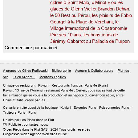
cidres à Saint-Malo, « Minot » ou les
glaces de Glenn Viel et Brandon Dehan,
le 50 Best au Pérou, les plaisirs de Fabio
Gourgel à la Plage de Verchant, le
Village International de la Gastronomie
fête ses 10 ans, les bons tours de
Jérémy Gabarrot au Palladia de Purpan
Commentaire par martinet
A propos de Gilles Pudlowski
Bibliographie
Auteurs & Collaborateurs
Plan du
site
Ils en parlent...
Mentions Légales
Critique du
restaurant : Kaviari
- Restaurants français
Paris 4e
(Paris)
Kaviari, 13 rue de l'Arsenal restaurant Paris 4e : Certes, vous savez tout de cette
belle maison qui se voue à la production et au négoce du caviar bon et bio, entre
Chine et Italie, créée par les...
Cet article traite aussi de
la boutique : Kaviari
- Epiceries Paris - Poissonneries Paris -
Traiteurs Paris - Paris
Un site par Les Pieds dans le Plat
Publicité : contactez-nous.

© Les Pieds dans le Plat SAS - 2024 Tous droits réservés
Progressio Web : Agence Web dans l'Oise