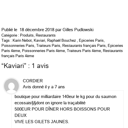
Publié le
18 décembre 2018 par
Gilles Pudlowski
Catégorie :
Produits
,
Restaurants
Tags :
Karin Nebot
,
Kaviari
,
Raphaël Bouchez
,
Epiceries Paris
,
Poissonneries Paris
,
Traiteurs Paris
,
Restaurants français Paris
,
Epiceries
Paris 4ème
,
Poissonneries Paris 4ème
,
Traiteurs Paris 4ème
,
Restaurants
français Paris 4ème
“
Kaviari
” : 1 avis
CORDIER
Avis donné il y a 7 ans
boutique pour milliardaire 140eur le kg pour du saumon
ecossais§§dont on ignore la traçabilité
500EUR POUR DÎNER HORS BOISSONS POUR
DEUX
VIVE LES GILETS JAUNES.