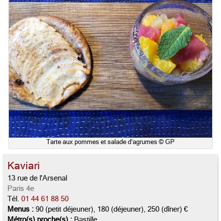
Tarte aux pommes et salade d’agrumes © GP
Kaviari
13 rue de l'Arsenal
Paris 4e
Tél.
01 44 61 88 50
Menus :
90 (petit déjeuner), 180 (déjeuner), 250 (dîner) €
Métro(s) proche(s) :
Bastille