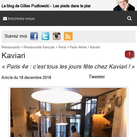
Le blog de Gilles Pudlowski
Les pieds dans le plat
Inscrivez-vous

Suivez moi
Restaurants
>
Restaurants français
>
Paris
>
Paris 4ème
>
Kaviari
Kaviari
1
« Paris 4e : c’est tous les jours fête chez Kaviari ! »
Tweeter
Article du
18 décembre 2018