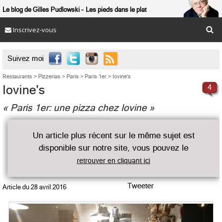
Le blog de Gilles Pudlowski
Les pieds dans le plat
Inscrivez-vous

Suivez moi
Restaurants
>
Pizzerias
>
Paris
>
Paris 1er
>
Iovine's
Iovine's
4
« Paris 1er: une pizza chez Iovine »
Un article plus récent sur le même sujet est
disponible sur notre site, vous pouvez le
retrouver en cliquant ici
Tweeter
Article du
28 avril 2016