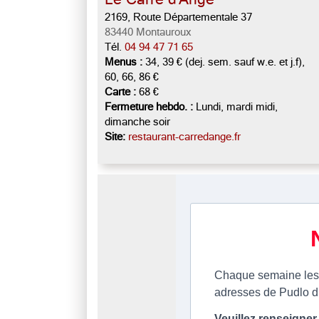
2169, Route Départementale 37
83440 Montauroux
Tél.
04 94 47 71 65
Menus :
34, 39 € (dej. sem. sauf w.e. et j.f),
60, 66, 86 €
Carte :
68 €
Fermeture hebdo. :
Lundi, mardi midi,
dimanche soir
Site:
restaurant-carredange.fr