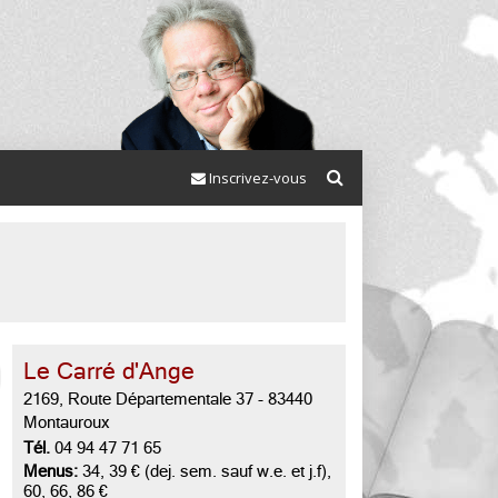
Inscrivez-vous
Le Carré d'Ange
2169, Route Départementale 37
-
83440
Montauroux
Tél.
04 94 47 71 65
Menus:
34, 39 € (dej. sem. sauf w.e. et j.f),
60, 66, 86 €