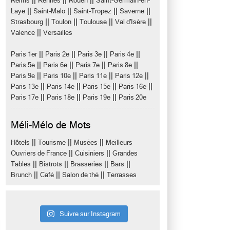
||
||
||
Reims
Rennes
Rouen
Saint-Germain-en-
||
||
||
||
Laye
Saint-Malo
Saint-Tropez
Saverne
||
||
||
||
Strasbourg
Toulon
Toulouse
Val d'Isère
||
Valence
Versailles
||
||
||
||
Paris 1er
Paris 2e
Paris 3e
Paris 4e
||
||
||
||
Paris 5e
Paris 6e
Paris 7e
Paris 8e
||
||
||
||
Paris 9e
Paris 10e
Paris 11e
Paris 12e
||
||
||
||
Paris 13e
Paris 14e
Paris 15e
Paris 16e
||
||
||
Paris 17e
Paris 18e
Paris 19e
Paris 20e
Méli-Mélo de Mots
||
||
||
Hôtels
Tourisme
Musées
Meilleurs
||
||
Ouvriers de France
Cuisiniers
Grandes
||
||
||
||
Tables
Bistrots
Brasseries
Bars
||
||
||
Brunch
Café
Salon de thé
Terrasses
Suivre sur Instagram