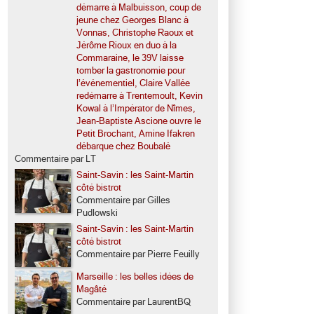
démarre à Malbuisson, coup de
jeune chez Georges Blanc à
Vonnas, Christophe Raoux et
Jérôme Rioux en duo à la
Commaraine, le 39V laisse
tomber la gastronomie pour
l’événementiel, Claire Vallée
redémarre à Trentemoult, Kevin
Kowal à l’Impérator de Nîmes,
Jean-Baptiste Ascione ouvre le
Petit Brochant, Amine Ifakren
débarque chez Boubalé
Commentaire par LT
Saint-Savin : les Saint-Martin
côté bistrot
Commentaire par Gilles
Pudlowski
Saint-Savin : les Saint-Martin
côté bistrot
Commentaire par Pierre Feuilly
Marseille : les belles idées de
Magâté
Commentaire par LaurentBQ