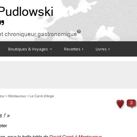
 Pudlowski


ire et chroniqueur gastronomique
Boutiques & Voyages
Recettes
Livres
zur
>
Montauroux
>
Le Carré d'Ange
3
 ! »
eter