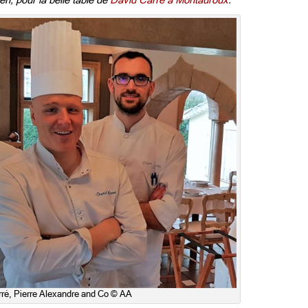
, pour la belle table de
David Carré à Montauroux
.
ré, Pierre Alexandre and Co © AA