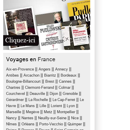
Voyages en
France
||
||
||
Aix-en-Provence
Angers
Annecy
||
||
||
||
Antibes
Arcachon
Biarritz
Bordeaux
||
||
||
Boulogne-Billancourt
Brest
Cannes
||
||
||
Chartres
Clermont-Ferrand
Colmar
||
||
||
||
Courchevel
Deauville
Dijon
Grenoble
||
||
||
Gérardmer
La Rochelle
Le Cap-Ferret
Le
||
||
||
||
||
Havre
Le Mans
Lille
Lorient
Lyon
||
||
||
||
Marseille
Megève
Metz
Montpellier
||
||
||
||
Nancy
Nantes
Neuilly-sur-Seine
Nice
||
||
||
||
Nîmes
Orléans
Porto-Vecchio
Quimper