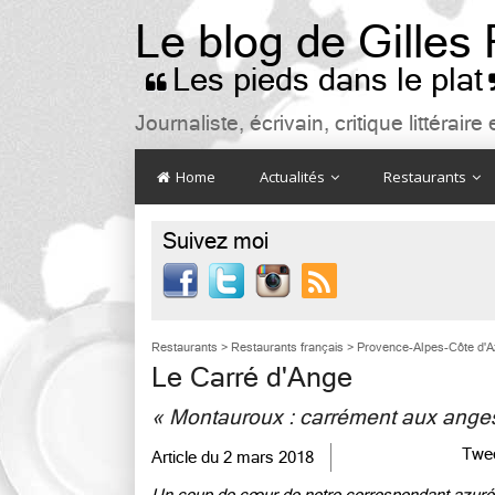
Le blog de Gilles
Les pieds dans le plat

Journaliste, écrivain, critique littéra
Home
Actualités
Restaurants
Suivez moi

Restaurants
>
Restaurants français
>
Provence-Alpes-Côte d'A
Le Carré d'Ange
« Montauroux : carrément aux anges
Twe
Article du
2 mars 2018