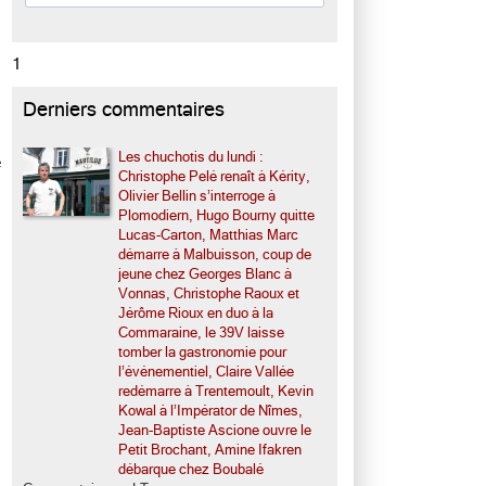
1
Derniers commentaires
Les chuchotis du lundi :
e
Christophe Pelé renaît à Kérity,
Olivier Bellin s’interroge à
Plomodiern, Hugo Bourny quitte
Lucas-Carton, Matthias Marc
démarre à Malbuisson, coup de
jeune chez Georges Blanc à
Vonnas, Christophe Raoux et
Jérôme Rioux en duo à la
Commaraine, le 39V laisse
tomber la gastronomie pour
l’événementiel, Claire Vallée
redémarre à Trentemoult, Kevin
Kowal à l’Impérator de Nîmes,
Jean-Baptiste Ascione ouvre le
Petit Brochant, Amine Ifakren
débarque chez Boubalé