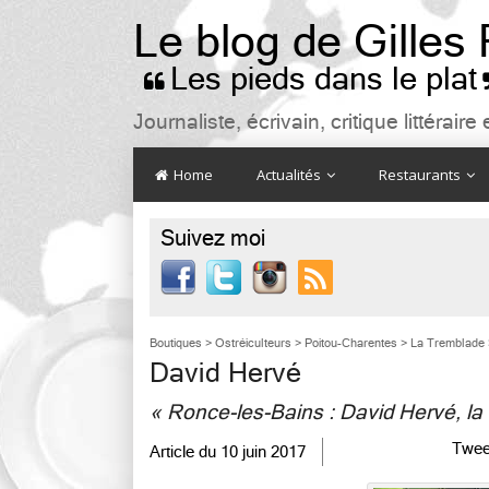
Le blog de Gilles
Les pieds dans le plat

Journaliste, écrivain, critique littéra
Home
Actualités
Restaurants
Suivez moi

Boutiques
>
Ostréiculteurs
>
Poitou-Charentes
>
La Tremblade
David Hervé
« Ronce-les-Bains : David Hervé, la s
Twee
Article du
10 juin 2017