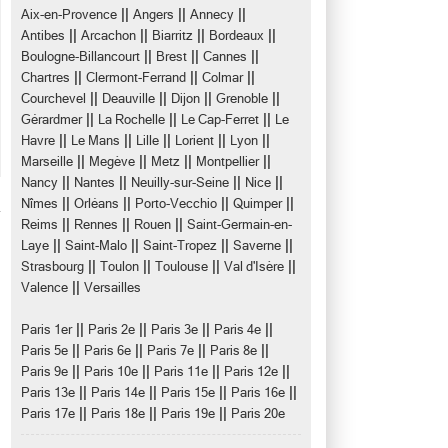
||
||
||
Aix-en-Provence
Angers
Annecy
||
||
||
||
Antibes
Arcachon
Biarritz
Bordeaux
||
||
||
Boulogne-Billancourt
Brest
Cannes
||
||
||
Chartres
Clermont-Ferrand
Colmar
||
||
||
||
Courchevel
Deauville
Dijon
Grenoble
||
||
||
Gérardmer
La Rochelle
Le Cap-Ferret
Le
||
||
||
||
||
Havre
Le Mans
Lille
Lorient
Lyon
||
||
||
||
Marseille
Megève
Metz
Montpellier
||
||
||
||
Nancy
Nantes
Neuilly-sur-Seine
Nice
||
||
||
||
Nîmes
Orléans
Porto-Vecchio
Quimper
||
||
||
Reims
Rennes
Rouen
Saint-Germain-en-
||
||
||
||
Laye
Saint-Malo
Saint-Tropez
Saverne
||
||
||
||
Strasbourg
Toulon
Toulouse
Val d'Isère
||
Valence
Versailles
||
||
||
||
Paris 1er
Paris 2e
Paris 3e
Paris 4e
||
||
||
||
Paris 5e
Paris 6e
Paris 7e
Paris 8e
||
||
||
||
Paris 9e
Paris 10e
Paris 11e
Paris 12e
||
||
||
||
Paris 13e
Paris 14e
Paris 15e
Paris 16e
||
||
||
Paris 17e
Paris 18e
Paris 19e
Paris 20e