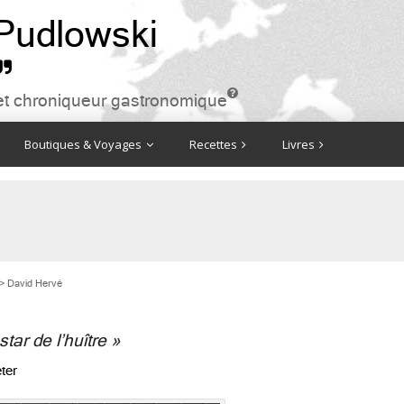
 Pudlowski


ire et chroniqueur gastronomique
Boutiques & Voyages
Recettes
Livres
>
David Hervé
tar de l’huître »
ter