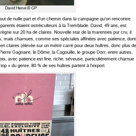
David Hervé © GP
 bout de nulle part et d’un chemin dans la campagne qu’on rencontre
arents étaient ostréiculteurs à la Tremblade. David, 49 ans, est
 règne sur 20 ha de claires. Nouvelle star de la marennes pur cru, il
es, mais charnues, comme ses spéciales affinées avec patience, dont
s en claires (élevée sur un mètre carré pour deux huîtres, donc plus d
. Pierre Gagnaire, le Dôme, la Cagouille, le groupe Dorr, entre autres,
mois, avec patience est fine, riche, séveuse, particulièrement charnue
top » du genre. 80 % de ses huîtres partent à l’export.