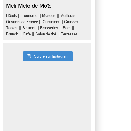
Méli-Mélo de Mots
||
||
||
Hôtels
Tourisme
Musées
Meilleurs
||
||
Ouvriers de France
Cuisiniers
Grandes
||
||
||
||
Tables
Bistrots
Brasseries
Bars
||
||
||
Brunch
Café
Salon de thé
Terrasses
Suivre sur Instagram