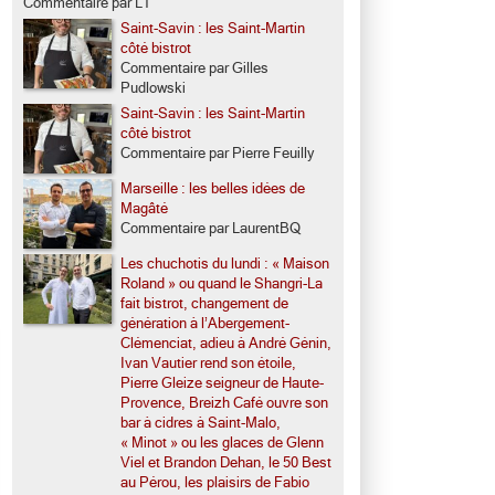
Commentaire par LT
Saint-Savin : les Saint-Martin
côté bistrot
Commentaire par Gilles
Pudlowski
Saint-Savin : les Saint-Martin
côté bistrot
Commentaire par Pierre Feuilly
Marseille : les belles idées de
Magâté
Commentaire par LaurentBQ
Les chuchotis du lundi : « Maison
Roland » ou quand le Shangri-La
fait bistrot, changement de
génération à l’Abergement-
Clémenciat, adieu à André Génin,
Ivan Vautier rend son étoile,
Pierre Gleize seigneur de Haute-
Provence, Breizh Café ouvre son
bar à cidres à Saint-Malo,
« Minot » ou les glaces de Glenn
Viel et Brandon Dehan, le 50 Best
au Pérou, les plaisirs de Fabio