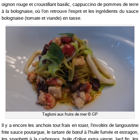
oignon rouge et croustillant basilic, cappuccino de pommes de terre
à la bolognaise, où l’on retrouve l’esprit et les ingrédients du sauce
bolognaise (tomate et viande) en tasse.
Taglioni aux fruits de mer © GP
Il y a encore les anchois tout frais en toast, l’involtini de langoustine
frite sauce poutargue, le tartare de bœuf à l’huile fumée et estragon,
les spaghetti à la carbonara, huile d’olive extra vierge, lard fin, les