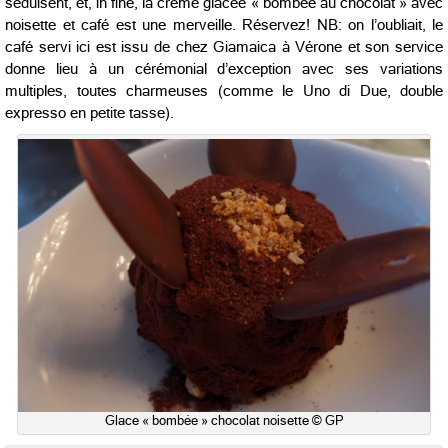
séduisent, et, in fine, la crème glacée « bombée au chocolat » avec
noisette et café est une merveille. Réservez! NB: on l’oubliait, le
café servi ici est issu de chez Giamaica à Vérone et son service
donne lieu à un cérémonial d’exception avec ses variations
multiples, toutes charmeuses (comme le Uno di Due, double
expresso en petite tasse).
Glace « bombée » chocolat noisette © GP