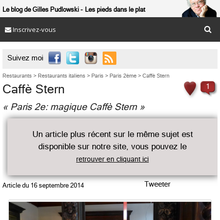
Le blog de Gilles Pudlowski
Les pieds dans le plat
Inscrivez-vous

Suivez moi
Restaurants
>
Restaurants italiens
>
Paris
>
Paris 2ème
>
Caffè Stern
Caffè Stern
1
« Paris 2e: magique Caffè Stern »
Un article plus récent sur le même sujet est
disponible sur notre site, vous pouvez le
retrouver en cliquant ici
Tweeter
Article du
16 septembre 2014