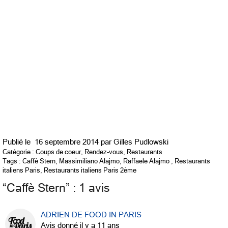
Publié le
16 septembre 2014 par
Gilles Pudlowski
Catégorie :
Coups de coeur
,
Rendez-vous
,
Restaurants
Tags :
Caffè Stern
,
Massimiliano Alajmo
,
Raffaele Alajmo
,
Restaurants
italiens Paris
,
Restaurants italiens Paris 2ème
“
Caffè Stern
” : 1 avis
ADRIEN DE FOOD IN PARIS
Avis donné il y a 11 ans