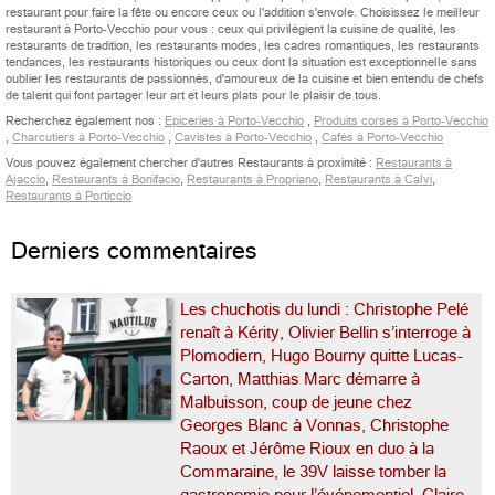
restaurant pour faire la fête ou encore ceux ou l'addition s'envole. Choisissez le meilleur
restaurant à Porto-Vecchio pour vous : ceux qui privilégient la cuisine de qualité, les
restaurants de tradition, les restaurants modes, les cadres romantiques, les restaurants
tendances, les restaurants historiques ou ceux dont la situation est exceptionnelle sans
oublier les restaurants de passionnés, d'amoureux de la cuisine et bien entendu de chefs
de talent qui font partager leur art et leurs plats pour le plaisir de tous.
Recherchez également nos :
Epiceries à Porto-Vecchio
,
Produits corses à Porto-Vecchio
,
Charcutiers à Porto-Vecchio
,
Cavistes à Porto-Vecchio
,
Cafés à Porto-Vecchio
Vous pouvez également chercher d'autres Restaurants à proximité :
Restaurants à
Ajaccio
,
Restaurants à Bonifacio
,
Restaurants à Propriano
,
Restaurants à Calvi
,
Restaurants à Porticcio
Derniers commentaires
Les chuchotis du lundi : Christophe Pelé
renaît à Kérity, Olivier Bellin s’interroge à
Plomodiern, Hugo Bourny quitte Lucas-
Carton, Matthias Marc démarre à
Malbuisson, coup de jeune chez
Georges Blanc à Vonnas, Christophe
Raoux et Jérôme Rioux en duo à la
Commaraine, le 39V laisse tomber la