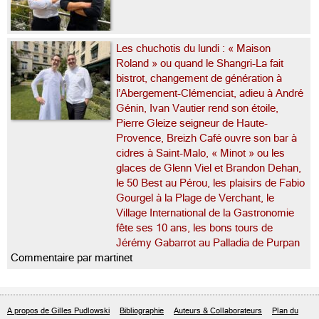
Les chuchotis du lundi : « Maison
Roland » ou quand le Shangri-La fait
bistrot, changement de génération à
l’Abergement-Clémenciat, adieu à André
Génin, Ivan Vautier rend son étoile,
Pierre Gleize seigneur de Haute-
Provence, Breizh Café ouvre son bar à
cidres à Saint-Malo, « Minot » ou les
glaces de Glenn Viel et Brandon Dehan,
le 50 Best au Pérou, les plaisirs de Fabio
Gourgel à la Plage de Verchant, le
Village International de la Gastronomie
fête ses 10 ans, les bons tours de
Jérémy Gabarrot au Palladia de Purpan
Commentaire par martinet
A propos de Gilles Pudlowski
Bibliographie
Auteurs & Collaborateurs
Plan du