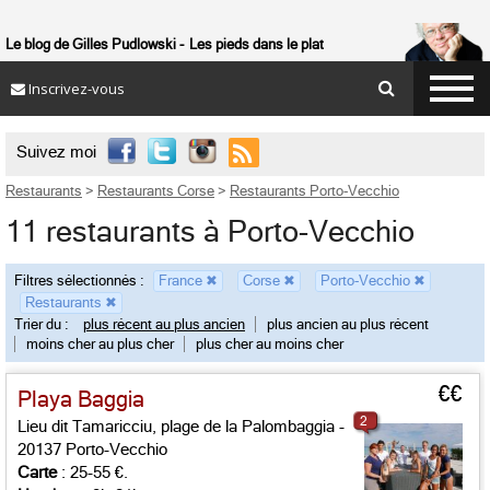
Le blog de Gilles Pudlowski
Les pieds dans le plat
Inscrivez-vous

Suivez moi
Restaurants
>
Restaurants Corse
>
Restaurants Porto-Vecchio
11 restaurants à Porto-Vecchio
Filtres sélectionnés :
France
✖
Corse
✖
Porto-Vecchio
✖
Restaurants
✖
Trier du :
plus récent au plus ancien
plus ancien au plus récent
moins cher au plus cher
plus cher au moins cher
€€
Playa Baggia
2
Lieu dit Tamaricciu, plage de la Palombaggia -
20137 Porto-Vecchio
Carte
: 25-55 €.