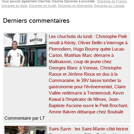
Vous pouvez également chercher d'autres Epiceries à proximité :
Epiceries en France
,
Epiceries en Italie
,
Epiceries en Israël
,
Epiceries en Allemagne
,
Epiceries au Canada
Derniers commentaires
Les chuchotis du lundi : Christophe Pelé
renaît à Kérity, Olivier Bellin s’interroge à
Plomodiern, Hugo Bourny quitte Lucas-
Carton, Matthias Marc démarre à
Malbuisson, coup de jeune chez
Georges Blanc à Vonnas, Christophe
Raoux et Jérôme Rioux en duo à la
Commaraine, le 39V laisse tomber la
gastronomie pour l’événementiel, Claire
Vallée redémarre à Trentemoult, Kevin
Kowal à l’Impérator de Nîmes, Jean-
Baptiste Ascione ouvre le Petit Brochant,
Amine Ifakren débarque chez Boubalé
Commentaire par LT
Saint-Savin : les Saint-Martin côté bistrot