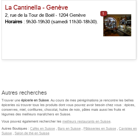
La Cantinella - Genève
1
2, rue de la Tour de Boël - 1204 Genève
Horaires
: 9h30-19h30 (samedi 11h30-18h30).
Autres recherches
Trouver une
épicerie en Suisse
. Au cours de mes pérégrinations je rencontre les belles
épiceries où trouver tous les produits dont vous pouvez avoir besoin chez vous : épices,
conserves, miel, confitures, chocolat, huiles de noix, pâtes mais aussi les fruits et
légumes des meilleurs maraîchers en Suisse.
Vous pouvez également rechercher les
meilleurs restaurants en Suisse
.
Autres Boutiques :
Cafés en Suisse
,
Bars en Suisse
,
Pâtisseries en Suisse
,
Cavistes en
Suisse
,
Salon de thé en Suisse