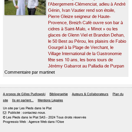
l’Abergement-Clémenciat, adieu à André
Génin, Ivan Vautier rend son étoile,
Pierre Gleize seigneur de Haute-
Provence, Breizh Café ouvre son bar à
cidres à Saint-Malo, « Minot » ou les
glaces de Glenn Viel et Brandon Dehan,
le 50 Best au Pérou, les plaisirs de Fabio
Gourgel à la Plage de Verchant, le
Village International de la Gastronomie
fête ses 10 ans, les bons tours de
Jérémy Gabarrot au Palladia de Purpan
Commentaire par martinet
A propos de Gilles Pudlowski
Bibliographie
Auteurs & Collaborateurs
Plan du
site
Ils en parlent...
Mentions Légales
Un site par Les Pieds dans le Plat
Publicité : contactez-nous.

© Les Pieds dans le Plat SAS - 2024 Tous droits réservés
Progressio Web : Agence Web dans l'Oise