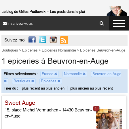
Le blog de Gilles Pudlowski
Les pieds dans le plat
Inscrivez-vous

Suivez moi
Boutiques
>
Epiceries
>
Epiceries Normandie
>
Epiceries Beuvron-en-Auge
1 epiceries à Beuvron-en-Auge
Filtres sélectionnés :
France
✖
Normandie
✖
Beuvron-en-Auge
✖
Boutiques
✖
Epiceries
✖
Trier du :
plus récent au plus ancien
plus ancien au plus récent
Sweet Auge
1
15, place Michel Vermughen - 14430 Beuvron-
en-Auge