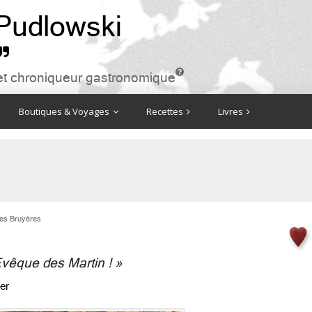
 Pudlowski


ire et chroniqueur gastronomique
Boutiques & Voyages
Recettes
Livres
es Bruyères
’Evêque des Martin ! »
er