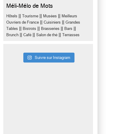
Méli-Mélo de Mots
||
||
||
Hôtels
Tourisme
Musées
Meilleurs
||
||
Ouvriers de France
Cuisiniers
Grandes
||
||
||
||
Tables
Bistrots
Brasseries
Bars
||
||
||
Brunch
Café
Salon de thé
Terrasses
Suivre sur Instagram