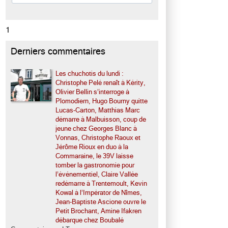
1
Derniers commentaires
Les chuchotis du lundi :
Christophe Pelé renaît à Kérity,
Olivier Bellin s’interroge à
Plomodiern, Hugo Bourny quitte
Lucas-Carton, Matthias Marc
démarre à Malbuisson, coup de
jeune chez Georges Blanc à
Vonnas, Christophe Raoux et
Jérôme Rioux en duo à la
Commaraine, le 39V laisse
tomber la gastronomie pour
l’événementiel, Claire Vallée
redémarre à Trentemoult, Kevin
Kowal à l’Impérator de Nîmes,
Jean-Baptiste Ascione ouvre le
Petit Brochant, Amine Ifakren
débarque chez Boubalé