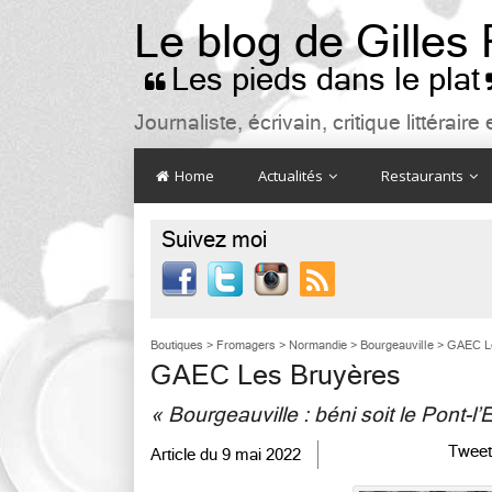
Le blog de Gilles
Les pieds dans le plat

Journaliste, écrivain, critique littéra
Home
Actualités
Restaurants
Suivez moi

Boutiques
>
Fromagers
>
Normandie
>
Bourgeauville
>
GAEC L
GAEC Les Bruyères
« Bourgeauville : béni soit le Pont-l
Tweet
Article du
9 mai 2022