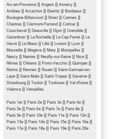
||
||
||
Aix-en-Provence
Angers
Annecy
||
||
||
||
Antibes
Arcachon
Biarritz
Bordeaux
||
||
||
Boulogne-Billancourt
Brest
Cannes
||
||
||
Chartres
Clermont-Ferrand
Colmar
||
||
||
||
Courchevel
Deauville
Dijon
Grenoble
||
||
||
Gérardmer
La Rochelle
Le Cap-Ferret
Le
||
||
||
||
||
Havre
Le Mans
Lille
Lorient
Lyon
||
||
||
||
Marseille
Megève
Metz
Montpellier
||
||
||
||
Nancy
Nantes
Neuilly-sur-Seine
Nice
||
||
||
||
Nîmes
Orléans
Porto-Vecchio
Quimper
||
||
||
Reims
Rennes
Rouen
Saint-Germain-en-
||
||
||
||
Laye
Saint-Malo
Saint-Tropez
Saverne
||
||
||
||
Strasbourg
Toulon
Toulouse
Val d'Isère
||
Valence
Versailles
||
||
||
||
Paris 1er
Paris 2e
Paris 3e
Paris 4e
||
||
||
||
Paris 5e
Paris 6e
Paris 7e
Paris 8e
||
||
||
||
Paris 9e
Paris 10e
Paris 11e
Paris 12e
||
||
||
||
Paris 13e
Paris 14e
Paris 15e
Paris 16e
||
||
||
Paris 17e
Paris 18e
Paris 19e
Paris 20e