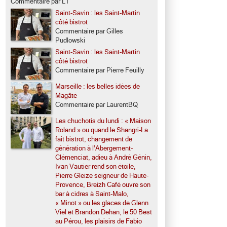
Commentaire par LT
Saint-Savin : les Saint-Martin
côté bistrot
Commentaire par Gilles
Pudlowski
Saint-Savin : les Saint-Martin
côté bistrot
Commentaire par Pierre Feuilly
Marseille : les belles idées de
Magâté
Commentaire par LaurentBQ
Les chuchotis du lundi : « Maison
Roland » ou quand le Shangri-La
fait bistrot, changement de
génération à l’Abergement-
Clémenciat, adieu à André Génin,
Ivan Vautier rend son étoile,
Pierre Gleize seigneur de Haute-
Provence, Breizh Café ouvre son
bar à cidres à Saint-Malo,
,
« Minot » ou les glaces de Glenn
Viel et Brandon Dehan, le 50 Best
au Pérou, les plaisirs de Fabio