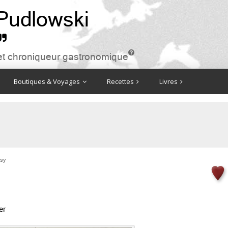
 Pudlowski


ire et chroniqueur gastronomique
Boutiques & Voyages
Recettes
Livres
sy
er