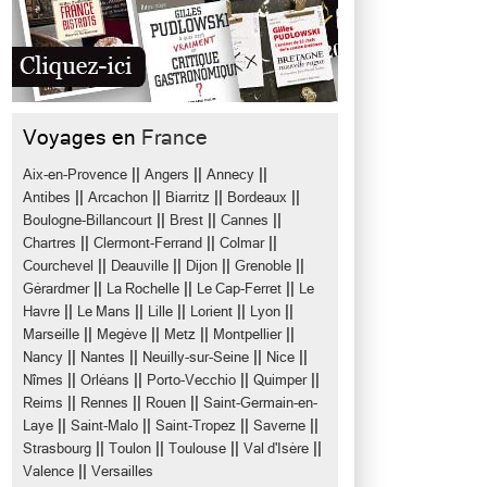
s
Voyages en
France
||
||
||
Aix-en-Provence
Angers
Annecy
||
||
||
||
Antibes
Arcachon
Biarritz
Bordeaux
||
||
||
Boulogne-Billancourt
Brest
Cannes
||
||
||
Chartres
Clermont-Ferrand
Colmar
||
||
||
||
Courchevel
Deauville
Dijon
Grenoble
||
||
||
Gérardmer
La Rochelle
Le Cap-Ferret
Le
||
||
||
||
||
Havre
Le Mans
Lille
Lorient
Lyon
||
||
||
||
Marseille
Megève
Metz
Montpellier
||
||
||
||
Nancy
Nantes
Neuilly-sur-Seine
Nice
||
||
||
||
Nîmes
Orléans
Porto-Vecchio
Quimper
||
||
||
Reims
Rennes
Rouen
Saint-Germain-en-
||
||
||
||
Laye
Saint-Malo
Saint-Tropez
Saverne
||
||
||
||
Strasbourg
Toulon
Toulouse
Val d'Isère
||
Valence
Versailles