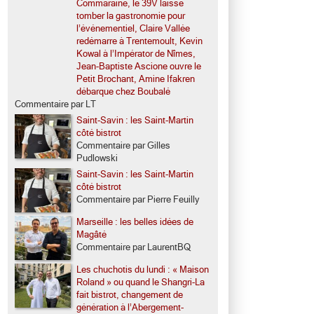
Commaraine, le 39V laisse
tomber la gastronomie pour
l’événementiel, Claire Vallée
redémarre à Trentemoult, Kevin
Kowal à l’Impérator de Nîmes,
Jean-Baptiste Ascione ouvre le
Petit Brochant, Amine Ifakren
débarque chez Boubalé
Commentaire par LT
Saint-Savin : les Saint-Martin
côté bistrot
Commentaire par Gilles
Pudlowski
Saint-Savin : les Saint-Martin
côté bistrot
Commentaire par Pierre Feuilly
Marseille : les belles idées de
Magâté
Commentaire par LaurentBQ
Les chuchotis du lundi : « Maison
Roland » ou quand le Shangri-La
fait bistrot, changement de
génération à l’Abergement-