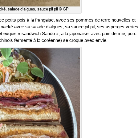
cké, salade d’algues, sauce pil pil © GP
ec petits pois à la française, avec ses pommes de terre nouvelles et
nacké avec sa salade d’algues, sa sauce pil pil, ses asperges verte
l et exquis « sandwich Sando », à la japonaise, avec pain de mie, porc
chinois fermenté à la coréenne) se croque avec envie.