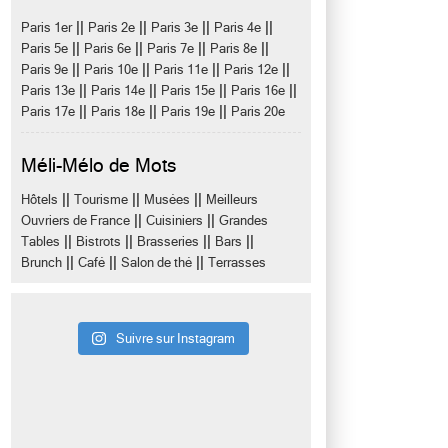
||
||
||
||
Paris 1er
Paris 2e
Paris 3e
Paris 4e
||
||
||
||
Paris 5e
Paris 6e
Paris 7e
Paris 8e
||
||
||
||
Paris 9e
Paris 10e
Paris 11e
Paris 12e
||
||
||
||
Paris 13e
Paris 14e
Paris 15e
Paris 16e
||
||
||
Paris 17e
Paris 18e
Paris 19e
Paris 20e
Méli-Mélo de Mots
||
||
||
Hôtels
Tourisme
Musées
Meilleurs
||
||
Ouvriers de France
Cuisiniers
Grandes
||
||
||
||
Tables
Bistrots
Brasseries
Bars
||
||
||
Brunch
Café
Salon de thé
Terrasses
Suivre sur Instagram