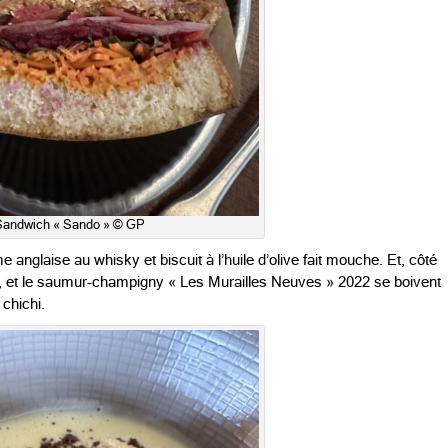
Sandwich « Sando » © GP
anglaise au whisky et biscuit à l’huile d’olive fait mouche. Et, côté
024, et le saumur-champigny « Les Murailles Neuves » 2022 se boivent
 chichi.