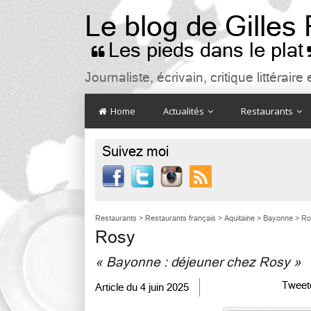
Le blog de Gilles
Les pieds dans le plat

Journaliste, écrivain, critique littéra
Home
Actualités
Restaurants
Suivez moi

Restaurants
>
Restaurants français
>
Aquitaine
>
Bayonne
>
Ro
Rosy
« Bayonne : déjeuner chez Rosy »
Tweet
Article du
4 juin 2025