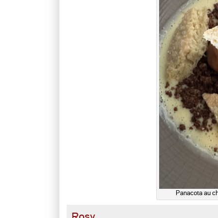
Panacota au ch
Rosy