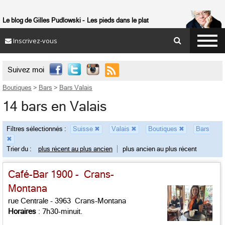
Le blog de Gilles Pudlowski
Les pieds dans le plat
Inscrivez-vous

Suivez moi
Boutiques
>
Bars
>
Bars Valais
14 bars en Valais
Filtres sélectionnés :
Suisse
✖
Valais
✖
Boutiques
✖
Bars
✖
Trier du :
plus récent au plus ancien
plus ancien au plus récent
Café-Bar 1900 - Crans-
Montana
rue Centrale - 3963 Crans-Montana
Horaires
: 7h30-minuit.