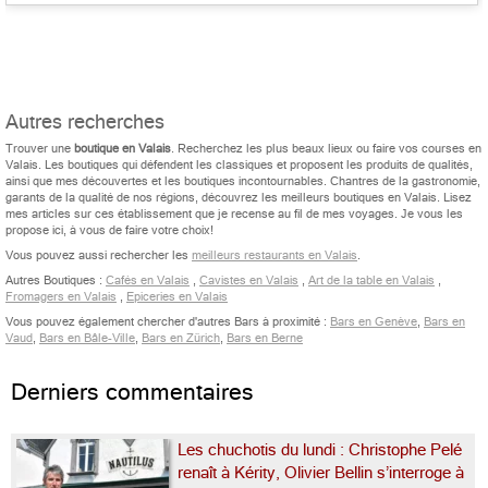
Autres recherches
Trouver une
boutique en Valais
. Recherchez les plus beaux lieux ou faire vos courses en
Valais. Les boutiques qui défendent les classiques et proposent les produits de qualités,
ainsi que mes découvertes et les boutiques incontournables. Chantres de la gastronomie,
garants de la qualité de nos régions, découvrez les meilleurs boutiques en Valais. Lisez
mes articles sur ces établissement que je recense au fil de mes voyages. Je vous les
propose ici, à vous de faire votre choix!
Vous pouvez aussi rechercher les
meilleurs restaurants en Valais
.
Autres Boutiques :
Cafés en Valais
,
Cavistes en Valais
,
Art de la table en Valais
,
Fromagers en Valais
,
Epiceries en Valais
Vous pouvez également chercher d'autres Bars à proximité :
Bars en Genève
,
Bars en
Vaud
,
Bars en Bâle-Ville
,
Bars en Zürich
,
Bars en Berne
Derniers commentaires
Les chuchotis du lundi : Christophe Pelé
renaît à Kérity, Olivier Bellin s’interroge à