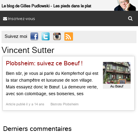
Le blog de Gilles Pudlowski
Les pieds dans le plat
Inscrivez-vous

Suivez moi
Vincent Sutter
Plobsheim: suivez ce Boeuf !
Bien sûr, je vous ai parlé du Kempferhof qui est
la star champêtre et luxueuse de son village.
Au Bœuf
Mais essayez donc le Bœuf. La demeure verte,
avec son colombage, ses boiseries, ses
poutres, sa terrasse, son côté cosy, familial et
Article publié il y a 14 ans
Bistrots Plobsheim
soigné vaut le détour. Marie-Paule Sutter
accueille tout sourire, tandis que ses deux
hommes sont […]...
Derniers commentaires