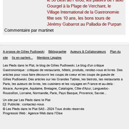
le 50 Best au Pérou, les plaisirs de Fabio
Gourgel à la Plage de Verchant, le
Village International de la Gastronomie
fête ses 10 ans, les bons tours de
Jérémy Gabarrot au Palladia de Purpan
Commentaire par martinet
A propos de Gilles Pudlowski
Bibliographie
Auteurs & Collaborateurs
Plan du
site
Ils en parlent...
Mentions Légales
Les Pieds dans le Plat, le blog de
Gilles Pudlowski
. Le blog d'un critique
Gastronomique : critiques de restaurants, hôtels, produits, rendez-vous et livres. Des
articles pour vous faire découvrir les coups de coeur et les coups de gueule de
Gilles Pudlowski. Des articles sur les Grandes Tables, les bistrots, les restaurants à
Paris, les auteurs de livres, les cuisiniers et les voyages en France et au-delà :
Alsace, Auvergne, Aquitaine, Bretagne, Catalogne, Côte d'Azur, Languedoc-
Roussillon, Lorraine, Normandie, Paris, Pays Basque, Provence, Savoie...
Un site par Les Pieds dans le Plat
Publicité : contactez-nous.

© Les Pieds dans le Plat SAS - 2024 Tous droits réservés
Progressio Web : Agence Web dans l'Oise