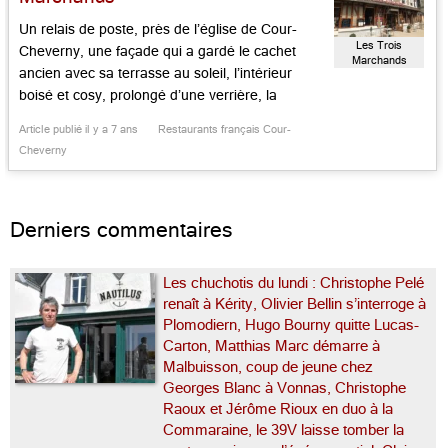
choisissant […]...
Un relais de poste, près de l’église de Cour-
Les Trois
Cheverny, une façade qui a gardé le cachet
Marchands
ancien avec sa terrasse au soleil, l’intérieur
boisé et cosy, prolongé d’une verrière, la
clientèle d’habitués solognots qui viennent là
Article publié il y a 7 ans
Restaurants français Cour-
goûter les plats d’éternité, comme les cuvées
Cheverny
« Envolée » (en rouge) ou « François 1er » (en
blanc) de l’AOC en direct […]...
Derniers commentaires
Les chuchotis du lundi : Christophe Pelé
renaît à Kérity, Olivier Bellin s’interroge à
Plomodiern, Hugo Bourny quitte Lucas-
Carton, Matthias Marc démarre à
Malbuisson, coup de jeune chez
Georges Blanc à Vonnas, Christophe
Raoux et Jérôme Rioux en duo à la
Commaraine, le 39V laisse tomber la