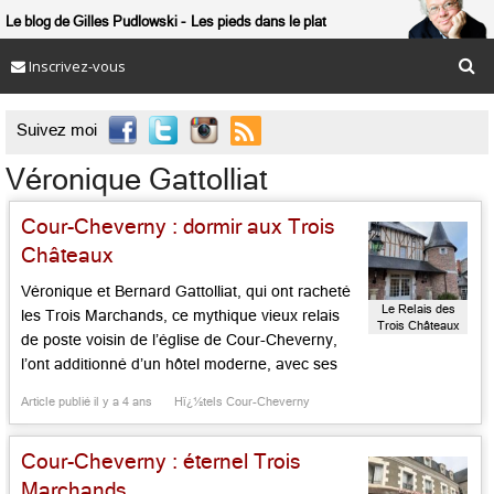
Le blog de Gilles Pudlowski
Les pieds dans le plat
Inscrivez-vous

Suivez moi
Véronique Gattolliat
Cour-Cheverny : dormir aux Trois
Châteaux
Véronique et Bernard Gattolliat, qui ont racheté
Le Relais des
les Trois Marchands, ce mythique vieux relais
Trois Châteaux
de poste voisin de l’église de Cour-Cheverny,
l’ont additionné d’un hôtel moderne, avec ses
chambres douillettes, colorées, pimpantes,
Article publié il y a 4 ans
Hï¿½tels Cour-Cheverny
baptisé les Trois Châteaux, faisant références à
Blois, Chambord et Cheverny. On peut
Cour-Cheverny : éternel Trois
également visiter Beauregard, Villesavin,
Fougères-sur-Bièvre et bien d’autres en
Marchands