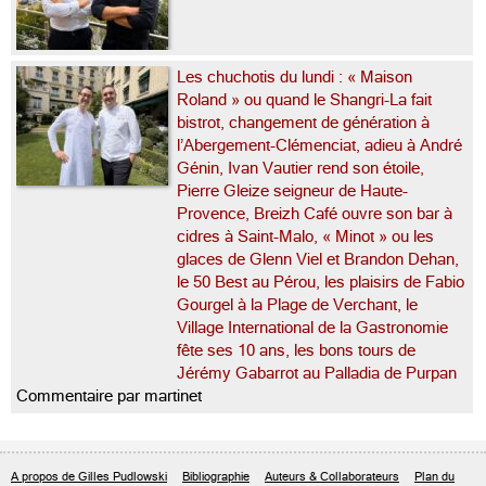
Les chuchotis du lundi : « Maison
Roland » ou quand le Shangri-La fait
bistrot, changement de génération à
l’Abergement-Clémenciat, adieu à André
Génin, Ivan Vautier rend son étoile,
Pierre Gleize seigneur de Haute-
Provence, Breizh Café ouvre son bar à
cidres à Saint-Malo, « Minot » ou les
glaces de Glenn Viel et Brandon Dehan,
le 50 Best au Pérou, les plaisirs de Fabio
Gourgel à la Plage de Verchant, le
Village International de la Gastronomie
fête ses 10 ans, les bons tours de
Jérémy Gabarrot au Palladia de Purpan
Commentaire par martinet
A propos de Gilles Pudlowski
Bibliographie
Auteurs & Collaborateurs
Plan du