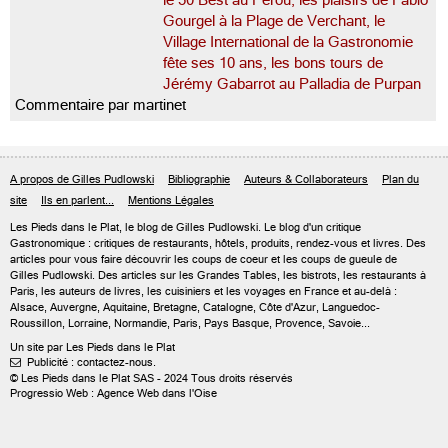
le 50 Best au Pérou, les plaisirs de Fabio
Gourgel à la Plage de Verchant, le
Village International de la Gastronomie
fête ses 10 ans, les bons tours de
Jérémy Gabarrot au Palladia de Purpan
Commentaire par martinet
A propos de Gilles Pudlowski
Bibliographie
Auteurs & Collaborateurs
Plan du
site
Ils en parlent...
Mentions Légales
Les Pieds dans le Plat, le blog de
Gilles Pudlowski
. Le blog d'un critique
Gastronomique : critiques de restaurants, hôtels, produits, rendez-vous et livres. Des
articles pour vous faire découvrir les coups de coeur et les coups de gueule de
Gilles Pudlowski. Des articles sur les Grandes Tables, les bistrots, les restaurants à
Paris, les auteurs de livres, les cuisiniers et les voyages en France et au-delà :
Alsace, Auvergne, Aquitaine, Bretagne, Catalogne, Côte d'Azur, Languedoc-
Roussillon, Lorraine, Normandie, Paris, Pays Basque, Provence, Savoie...
Un site par Les Pieds dans le Plat
Publicité : contactez-nous.

© Les Pieds dans le Plat SAS - 2024 Tous droits réservés
Progressio Web : Agence Web dans l'Oise