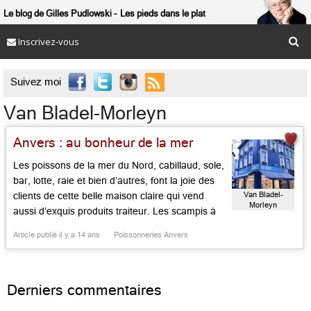
Le blog de Gilles Pudlowski
Les pieds dans le plat
Inscrivez-vous

Suivez moi
Van Bladel-Morleyn
Anvers : au bonheur de la mer
Les poissons de la mer du Nord, cabillaud, sole,
bar, lotte, raie et bien d’autres, font la joie des
Van Bladel-
clients de cette belle maison claire qui vend
Morleyn
aussi d’exquis produits traiteur. Les scampis à
l’élixir d’Anvers, les huîtres de Zélande de toutes
Article publié il y a 14 ans
Poissonneries Anvers
sortes, mais aussi l’anguille au vert et la soupe
de poisson sont de […]...
Derniers commentaires