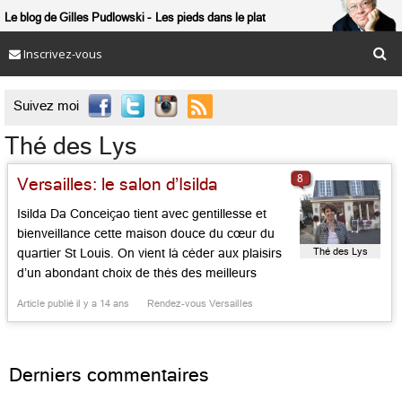
Le blog de Gilles Pudlowski
Les pieds dans le plat
Inscrivez-vous

Suivez moi
Thé des Lys
8
Versailles: le salon d’Isilda
Isilda Da Conceiçao tient avec gentillesse et
bienveillance cette maison douce du cœur du
Thé des Lys
quartier St Louis. On vient là céder aux plaisirs
d’un abondant choix de thés des meilleurs
jardins – tous issus du Palais des Thés -, vert à
Article publié il y a 14 ans
Rendez-vous Versailles
la menthe, Genmacha, Sencha, Darjeeling, sans
omettre de faire un sort aux pâtisseries du […]...
Derniers commentaires