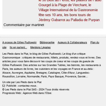
le 50 Best au Pérou, les plaisirs de Fabio
Gourgel à la Plage de Verchant, le
Village International de la Gastronomie
fête ses 10 ans, les bons tours de
Jérémy Gabarrot au Palladia de Purpan
Commentaire par martinet
A propos de Gilles Pudlowski
Bibliographie
Auteurs & Collaborateurs
Plan du
site
Ils en parlent...
Mentions Légales
Les Pieds dans le Plat, le blog de
Gilles Pudlowski
. Le blog d'un critique
Gastronomique : critiques de restaurants, hôtels, produits, rendez-vous et livres. Des
articles pour vous faire découvrir les coups de coeur et les coups de gueule de
Gilles Pudlowski. Des articles sur les Grandes Tables, les bistrots, les restaurants à
Paris, les auteurs de livres, les cuisiniers et les voyages en France et au-delà :
Alsace, Auvergne, Aquitaine, Bretagne, Catalogne, Côte d'Azur, Languedoc-
Roussillon, Lorraine, Normandie, Paris, Pays Basque, Provence, Savoie...
Un site par Les Pieds dans le Plat
Publicité : contactez-nous.

© Les Pieds dans le Plat SAS - 2024 Tous droits réservés
Progressio Web : Agence Web dans l'Oise