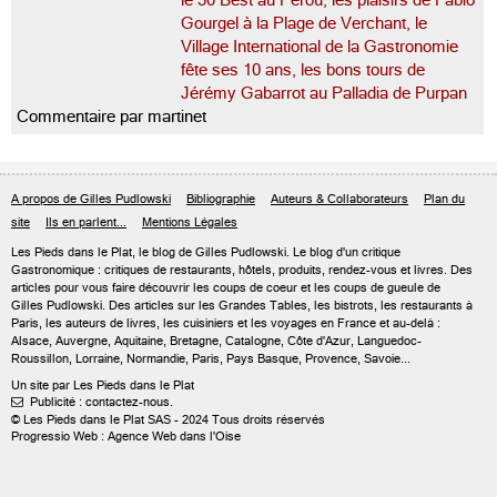
le 50 Best au Pérou, les plaisirs de Fabio
Gourgel à la Plage de Verchant, le
Village International de la Gastronomie
fête ses 10 ans, les bons tours de
Jérémy Gabarrot au Palladia de Purpan
Commentaire par martinet
A propos de Gilles Pudlowski
Bibliographie
Auteurs & Collaborateurs
Plan du
site
Ils en parlent...
Mentions Légales
Les Pieds dans le Plat, le blog de
Gilles Pudlowski
. Le blog d'un critique
Gastronomique : critiques de restaurants, hôtels, produits, rendez-vous et livres. Des
articles pour vous faire découvrir les coups de coeur et les coups de gueule de
Gilles Pudlowski. Des articles sur les Grandes Tables, les bistrots, les restaurants à
Paris, les auteurs de livres, les cuisiniers et les voyages en France et au-delà :
Alsace, Auvergne, Aquitaine, Bretagne, Catalogne, Côte d'Azur, Languedoc-
Roussillon, Lorraine, Normandie, Paris, Pays Basque, Provence, Savoie...
Un site par Les Pieds dans le Plat
Publicité : contactez-nous.

© Les Pieds dans le Plat SAS - 2024 Tous droits réservés
Progressio Web : Agence Web dans l'Oise