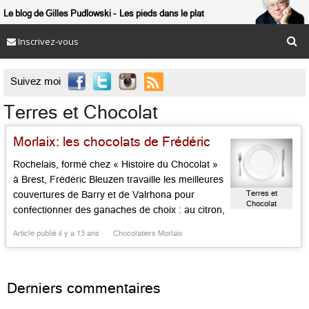
Le blog de Gilles Pudlowski
Les pieds dans le plat
Inscrivez-vous

Suivez moi
Terres et Chocolat
Morlaix: les chocolats de Frédéric
Rochelais, formé chez « Histoire du Chocolat »
à Brest, Frédéric Bleuzen travaille les meilleures
Terres et
couvertures de Barry et de Valrhona pour
Chocolat
confectionner des ganaches de choix : au citron,
au caramel à la fleur de sel, à l’écorce d’orange
Article publié il y a 13 ans
Chocolatiers Morlaix
ou à la mandarine, ses parfums divers sont des
pièces d’orfèvre. Son « quetzalcoatl », praliné
au lait noir et […]...
Derniers commentaires