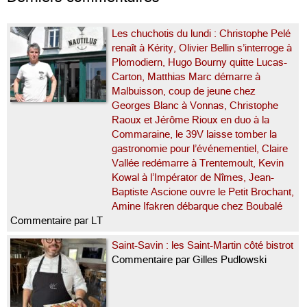
Les chuchotis du lundi : Christophe Pelé
renaît à Kérity, Olivier Bellin s’interroge à
Plomodiern, Hugo Bourny quitte Lucas-
Carton, Matthias Marc démarre à
Malbuisson, coup de jeune chez
Georges Blanc à Vonnas, Christophe
Raoux et Jérôme Rioux en duo à la
Commaraine, le 39V laisse tomber la
gastronomie pour l’événementiel, Claire
Vallée redémarre à Trentemoult, Kevin
Kowal à l’Impérator de Nîmes, Jean-
Baptiste Ascione ouvre le Petit Brochant,
Amine Ifakren débarque chez Boubalé
Commentaire par LT
Saint-Savin : les Saint-Martin côté bistrot
Commentaire par Gilles Pudlowski