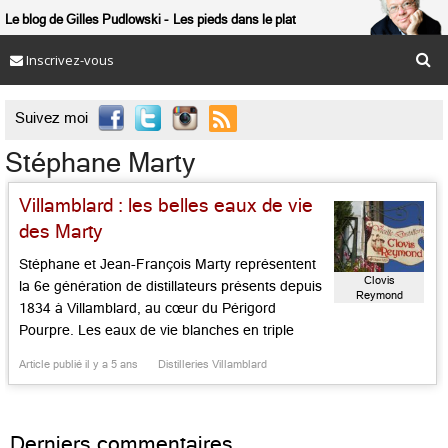
Le blog de Gilles Pudlowski
Les pieds dans le plat
Inscrivez-vous

Suivez moi
Stéphane Marty
Villamblard : les belles eaux de vie
des Marty
Stéphane et Jean-François Marty représentent
Clovis
la 6e génération de distillateurs présents depuis
Reymond
1834 à Villamblard, au cœur du Périgord
Pourpre. Les eaux de vie blanches en triple
repasse (poire, mirabelle, prune d’Ente), les
Article publié il y a 5 ans
Distilleries Villamblard
liqueurs douces de fruits venus des vergers
d’entre Marmande et Bergerac, les sirops
naturels de fraise ou de pêches, les vieux
Derniers commentaires
apéros […]...