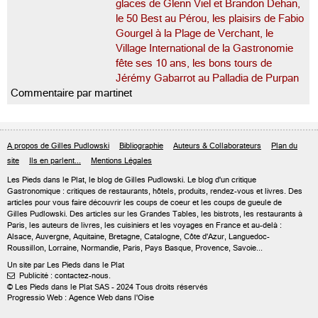
glaces de Glenn Viel et Brandon Dehan,
le 50 Best au Pérou, les plaisirs de Fabio
Gourgel à la Plage de Verchant, le
Village International de la Gastronomie
fête ses 10 ans, les bons tours de
Jérémy Gabarrot au Palladia de Purpan
Commentaire par martinet
A propos de Gilles Pudlowski
Bibliographie
Auteurs & Collaborateurs
Plan du
site
Ils en parlent...
Mentions Légales
Les Pieds dans le Plat, le blog de
Gilles Pudlowski
. Le blog d'un critique
Gastronomique : critiques de restaurants, hôtels, produits, rendez-vous et livres. Des
articles pour vous faire découvrir les coups de coeur et les coups de gueule de
Gilles Pudlowski. Des articles sur les Grandes Tables, les bistrots, les restaurants à
Paris, les auteurs de livres, les cuisiniers et les voyages en France et au-delà :
Alsace, Auvergne, Aquitaine, Bretagne, Catalogne, Côte d'Azur, Languedoc-
Roussillon, Lorraine, Normandie, Paris, Pays Basque, Provence, Savoie...
Un site par Les Pieds dans le Plat
Publicité : contactez-nous.

© Les Pieds dans le Plat SAS - 2024 Tous droits réservés
Progressio Web : Agence Web dans l'Oise