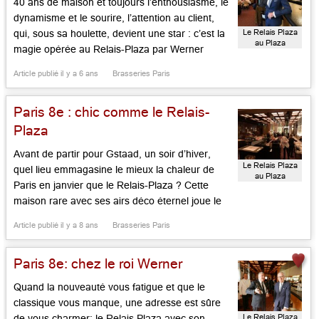
40 ans de maison et toujours l’enthousiasme, le
dynamisme et le sourire, l’attention au client,
Le Relais Plaza
qui, sous sa houlette, devient une star : c’est la
au Plaza
magie opérée au Relais-Plaza par Werner
Athénée
Kuchler. Débarqué à Paris sans un sou en
Article publié il y a 6 ans
Brasseries Paris
poche, ses bagages papiers dérobés, ce natif
de Nuremberg en Bavière est devenu une
Paris 8e : chic comme le Relais-
vedette des […]...
Plaza
Avant de partir pour Gstaad, un soir d’hiver,
Le Relais Plaza
quel lieu emmagasine le mieux la chaleur de
au Plaza
Paris en janvier que le Relais-Plaza ? Cette
Athénée
maison rare avec ses airs déco éternel joue le
classicisme rajeuni avec art. Werner Kuchler en
Article publié il y a 8 ans
Brasseries Paris
deus ex machina, Stéphane Guérin en
sommelier maître de salle toujours de bon
Paris 8e: chez le roi Werner
conseil, Philippe […]...
Quand la nouveauté vous fatigue et que le
classique vous manque, une adresse est sûre
Le Relais Plaza
de vous charmer: le Relais Plaza avec son