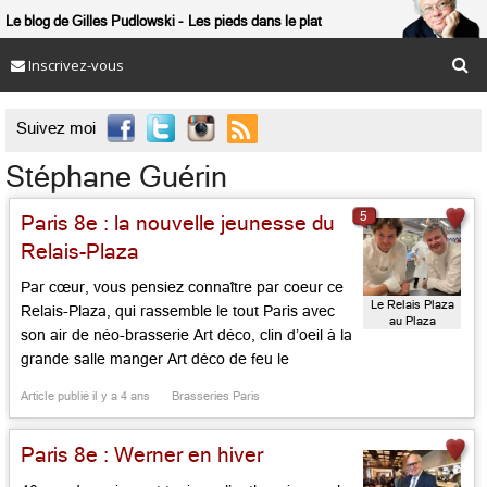
Le blog de Gilles Pudlowski
Les pieds dans le plat
Inscrivez-vous

Suivez moi
Stéphane Guérin
5
Paris 8e : la nouvelle jeunesse du
Relais-Plaza
Par cœur, vous pensiez connaître par coeur ce
Le Relais Plaza
Relais-Plaza, qui rassemble le tout Paris avec
au Plaza
son air de néo-brasserie Art déco, clin d’oeil à la
Athénée
grande salle manger Art déco de feu le
paquebot Normandy des années 1930. Voilà
Article publié il y a 4 ans
Brasseries Paris
que cette demeure, où Danièle Thompson
tourna jadis quelques scènes mémorables de
Paris 8e : Werner en hiver
« Fauteuil d’Orchestre », connaît une […]...