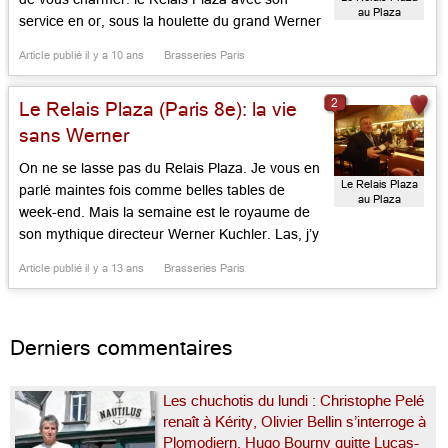
au Plaza
service en or, sous la houlette du grand Werner
Athénée
Kuchler. Ce roi de son registre, natif de
Article publié il y a 10 ans
Brasseries Paris
Nuremberg en Bavière, mais plus Parisien que
vous et moi, joue les maîtres de cérémonie
2
Le Relais Plaza (Paris 8e): la vie
[…]...
sans Werner
On ne se lasse pas du Relais Plaza. Je vous en
Le Relais Plaza
parlé maintes fois comme belles tables de
au Plaza
week-end. Mais la semaine est le royaume de
Athénée
son mythique directeur Werner Kuchler. Las, j’y
suis allé un mardi soir et Werner était aux
Article publié il y a 13 ans
Brasseries Paris
abonnés absents – raison de famille, de soir de
match ou de non […]...
Derniers commentaires
Les chuchotis du lundi : Christophe Pelé
renaît à Kérity, Olivier Bellin s’interroge à
Plomodiern, Hugo Bourny quitte Lucas-