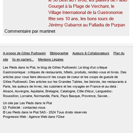
le 50 Best au Pérou, les plaisirs de Fabio
Gourgel à la Plage de Verchant, le
Village International de la Gastronomie
fête ses 10 ans, les bons tours de
Jérémy Gabarrot au Palladia de Purpan
Commentaire par martinet
A propos de Gilles Pudlowski
Bibliographie
Auteurs & Collaborateurs
Plan du
site
Ils en parlent...
Mentions Légales
Les Pieds dans le Plat, le blog de
Gilles Pudlowski
. Le blog d'un critique
Gastronomique : critiques de restaurants, hôtels, produits, rendez-vous et livres. Des
articles pour vous faire découvrir les coups de coeur et les coups de gueule de
Gilles Pudlowski. Des articles sur les Grandes Tables, les bistrots, les restaurants à
Paris, les auteurs de livres, les cuisiniers et les voyages en France et au-delà :
Alsace, Auvergne, Aquitaine, Bretagne, Catalogne, Côte d'Azur, Languedoc-
Roussillon, Lorraine, Normandie, Paris, Pays Basque, Provence, Savoie...
Un site par Les Pieds dans le Plat
Publicité : contactez-nous.

© Les Pieds dans le Plat SAS - 2024 Tous droits réservés
Progressio Web : Agence Web dans l'Oise