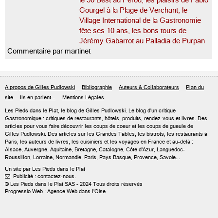
le 50 Best au Pérou, les plaisirs de Fabio
Gourgel à la Plage de Verchant, le
Village International de la Gastronomie
fête ses 10 ans, les bons tours de
Jérémy Gabarrot au Palladia de Purpan
Commentaire par martinet
A propos de Gilles Pudlowski
Bibliographie
Auteurs & Collaborateurs
Plan du
site
Ils en parlent...
Mentions Légales
Les Pieds dans le Plat, le blog de
Gilles Pudlowski
. Le blog d'un critique
Gastronomique : critiques de restaurants, hôtels, produits, rendez-vous et livres. Des
articles pour vous faire découvrir les coups de coeur et les coups de gueule de
Gilles Pudlowski. Des articles sur les Grandes Tables, les bistrots, les restaurants à
Paris, les auteurs de livres, les cuisiniers et les voyages en France et au-delà :
Alsace, Auvergne, Aquitaine, Bretagne, Catalogne, Côte d'Azur, Languedoc-
Roussillon, Lorraine, Normandie, Paris, Pays Basque, Provence, Savoie...
Un site par Les Pieds dans le Plat
Publicité : contactez-nous.

© Les Pieds dans le Plat SAS - 2024 Tous droits réservés
Progressio Web : Agence Web dans l'Oise