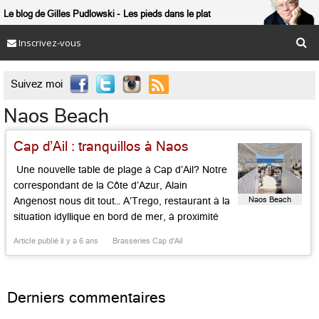
Le blog de Gilles Pudlowski
Les pieds dans le plat
Inscrivez-vous

Suivez moi
Naos Beach
Cap d’Ail : tranquillos à Naos
Une nouvelle table de plage à Cap d’Ail? Notre
correspondant de la Côte d’Azur, Alain
Naos Beach
Angenost nous dit tout… A’Trego, restaurant à la
situation idyllique en bord de mer, à proximité
de Monaco, possède, depuis peu, un petit frère
Article publié il y a 6 ans
Brasseries Cap d'Ail
: Naos Beach. Naos, signifie temple en grec
ancien. Assisté de Sophie Begoin et Olivier
Dogliani, […]...
Derniers commentaires