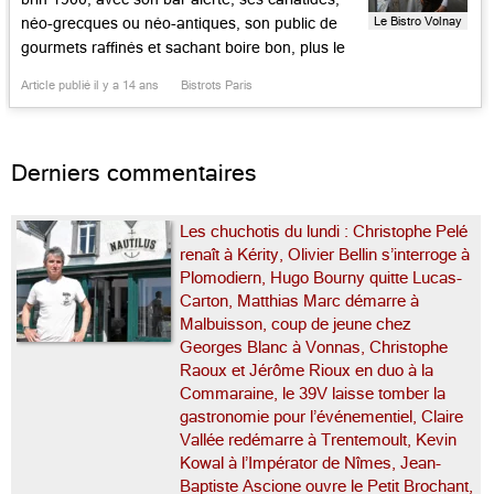
Le Bistro Volnay
néo-grecques ou néo-antiques, son public de
gourmets raffinés et sachant boire bon, plus le
duo de charme, Magalie Marian et Delphine
Article publié il y a 14 ans
Bistrots Paris
Alcover, qui a su en faire une maison d’amis.
L’enseigne – qui a changé d’une lettre le […]...
Derniers commentaires
Les chuchotis du lundi : Christophe Pelé
renaît à Kérity, Olivier Bellin s’interroge à
Plomodiern, Hugo Bourny quitte Lucas-
Carton, Matthias Marc démarre à
Malbuisson, coup de jeune chez
Georges Blanc à Vonnas, Christophe
Raoux et Jérôme Rioux en duo à la
Commaraine, le 39V laisse tomber la
gastronomie pour l’événementiel, Claire
Vallée redémarre à Trentemoult, Kevin
Kowal à l’Impérator de Nîmes, Jean-
Baptiste Ascione ouvre le Petit Brochant,