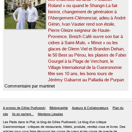
Roland » ou quand le Shangri-La fait
bistrot, changement de génération à
l’Abergement-Clémenciat, adieu à André
Génin, Ivan Vautier rend son étoile,
Pierre Gleize seigneur de Haute-
Provence, Breizh Café ouvre son bar à
cidres à Saint-Malo, « Minot » ou les
glaces de Glenn Viel et Brandon Dehan,
le 50 Best au Pérou, les plaisirs de Fabio
Gourgel à la Plage de Verchant, le
Village International de la Gastronomie
fête ses 10 ans, les bons tours de
Jérémy Gabarrot au Palladia de Purpan
Commentaire par martinet
A propos de Gilles Pudlowski
Bibliographie
Auteurs & Collaborateurs
Plan du
site
Ils en parlent...
Mentions Légales
Les Pieds dans le Plat, le blog de
Gilles Pudlowski
. Le blog d'un critique
Gastronomique : critiques de restaurants, hôtels, produits, rendez-vous et livres. Des
articles pour vous faire découvrir les coups de coeur et les coups de gueule de