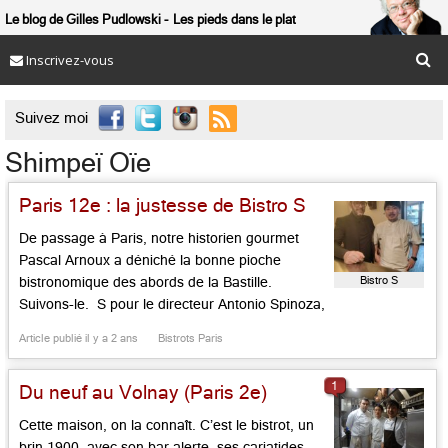
Le blog de Gilles Pudlowski
Les pieds dans le plat
Inscrivez-vous

Suivez moi
Shimpeï Oïe
Paris 12e : la justesse de Bistro S
De passage à Paris, notre historien gourmet
Pascal Arnoux a déniché la bonne pioche
Bistro S
bistronomique des abords de la Bastille.
Suivons-le. S pour le directeur Antonio Spinoza,
S pour Shimpei Oie, le chef japonais, vu au
Article publié il y a 2 ans
Bistrots Paris
Bistrot Volnay et qui connait sur le bout des
doigts la France et ses traditions culinaires ! A
1
Du neuf au Volnay (Paris 2e)
quelques […]...
Cette maison, on la connaît. C’est le bistrot, un
brin 1900, avec son bar alerte, ses cariatides,