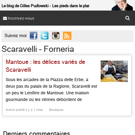
Le blog de Gilles Pudlowski
Les pieds dans le plat
Inscrivez-vous

Suivez moi
Scaravelli – Forneria
Mantoue : les délices variés de
Scaravelli
Sous les arcades de la Piazza delle Erbe, à
deux pas du palais de la Ragione, Scaravelli est
un peu le Lenôtre de Mantoue. Une maison
gourmande où les vitrines débordent de
merveilles sucrées et salées : glaces
Article publié il y a 1 mois
Boutiques
crémeuses, pâtisseries traditionnelles,
chocolats, pâtes fraîches faites sous les yeux
des clients et, bien sûr, les fameux […]...
Derniers commentaires