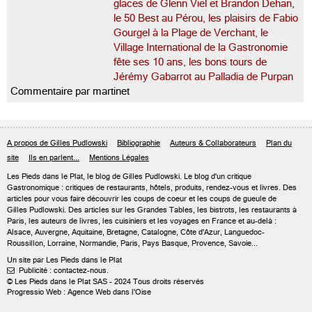
glaces de Glenn Viel et Brandon Dehan,
le 50 Best au Pérou, les plaisirs de Fabio
Gourgel à la Plage de Verchant, le
Village International de la Gastronomie
fête ses 10 ans, les bons tours de
Jérémy Gabarrot au Palladia de Purpan
Commentaire par martinet
A propos de Gilles Pudlowski
Bibliographie
Auteurs & Collaborateurs
Plan du
site
Ils en parlent...
Mentions Légales
Les Pieds dans le Plat, le blog de
Gilles Pudlowski
. Le blog d'un critique
Gastronomique : critiques de restaurants, hôtels, produits, rendez-vous et livres. Des
articles pour vous faire découvrir les coups de coeur et les coups de gueule de
Gilles Pudlowski. Des articles sur les Grandes Tables, les bistrots, les restaurants à
Paris, les auteurs de livres, les cuisiniers et les voyages en France et au-delà :
Alsace, Auvergne, Aquitaine, Bretagne, Catalogne, Côte d'Azur, Languedoc-
Roussillon, Lorraine, Normandie, Paris, Pays Basque, Provence, Savoie...
Un site par Les Pieds dans le Plat
Publicité : contactez-nous.

© Les Pieds dans le Plat SAS - 2024 Tous droits réservés
Progressio Web : Agence Web dans l'Oise