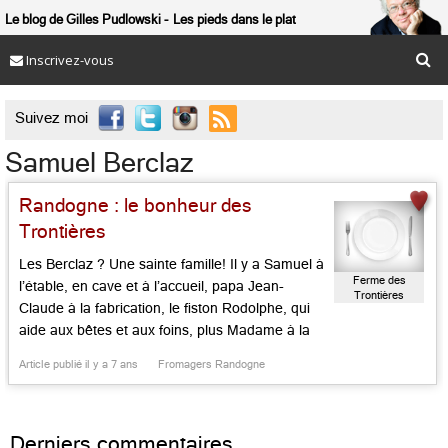
Le blog de Gilles Pudlowski
Les pieds dans le plat
Inscrivez-vous

Suivez moi
Samuel Berclaz
Randogne : le bonheur des
Trontières
Les Berclaz ? Une sainte famille! Il y a Samuel à
Ferme des
l’étable, en cave et à l’accueil, papa Jean-
Trontières
Claude à la fabrication, le fiston Rodolphe, qui
aide aux bêtes et aux foins, plus Madame à la
comptabilité. On ouvre peu, une heure par jour,
Article publié il y a 7 ans
Fromagers Randogne
mais un distributeur automatique permet de se
fournir ici 24h sur […]...
Derniers commentaires