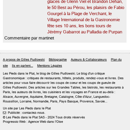
glaces de Glenn Viel et Brandon Dehan,
le 50 Best au Pérou, les plaisirs de Fabio
Gourgel à la Plage de Verchant, le
Village International de la Gastronomie
fête ses 10 ans, les bons tours de
Jérémy Gabarrot au Palladia de Purpan
Commentaire par martinet
A propos de Gilles Pudlowski
Bibliographie
Auteurs & Collaborateurs
Plan du
site
Ils en parlent...
Mentions Légales
Les Pieds dans le Plat, le blog de
Gilles Pudlowski
. Le blog d'un critique
Gastronomique : critiques de restaurants, hôtels, produits, rendez-vous et livres. Des
articles pour vous faire découvrir les coups de coeur et les coups de gueule de
Gilles Pudlowski. Des articles sur les Grandes Tables, les bistrots, les restaurants à
Paris, les auteurs de livres, les cuisiniers et les voyages en France et au-delà :
Alsace, Auvergne, Aquitaine, Bretagne, Catalogne, Côte d'Azur, Languedoc-
Roussillon, Lorraine, Normandie, Paris, Pays Basque, Provence, Savoie...
Un site par Les Pieds dans le Plat
Publicité : contactez-nous.

© Les Pieds dans le Plat SAS - 2024 Tous droits réservés
Progressio Web : Agence Web dans l'Oise