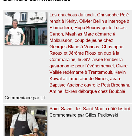
Les chuchotis du lundi : Christophe Pelé
renaît à Kérity, Olivier Bellin s’interroge à
Plomodiern, Hugo Bourny quitte Lucas-
Carton, Matthias Marc démarre à
Malbuisson, coup de jeune chez
Georges Blanc à Vonnas, Christophe
Raoux et Jérôme Rioux en duo à la
Commaraine, le 39V laisse tomber la
gastronomie pour l’événementiel, Claire
Vallée redémarre à Trentemoult, Kevin
Kowal à l’Impérator de Nîmes, Jean-
Baptiste Ascione ouvre le Petit Brochant,
Amine Ifakren débarque chez Boubalé
Commentaire par LT
Saint-Savin : les Saint-Martin côté bistrot
Commentaire par Gilles Pudlowski