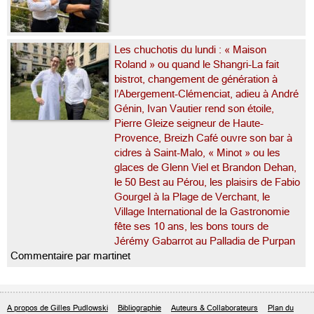
Les chuchotis du lundi : « Maison
Roland » ou quand le Shangri-La fait
bistrot, changement de génération à
l’Abergement-Clémenciat, adieu à André
Génin, Ivan Vautier rend son étoile,
Pierre Gleize seigneur de Haute-
Provence, Breizh Café ouvre son bar à
cidres à Saint-Malo, « Minot » ou les
glaces de Glenn Viel et Brandon Dehan,
le 50 Best au Pérou, les plaisirs de Fabio
Gourgel à la Plage de Verchant, le
Village International de la Gastronomie
fête ses 10 ans, les bons tours de
Jérémy Gabarrot au Palladia de Purpan
Commentaire par martinet
A propos de Gilles Pudlowski
Bibliographie
Auteurs & Collaborateurs
Plan du