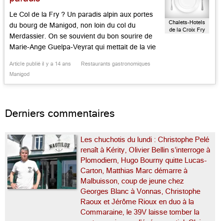
Le Col de la Fry ? Un paradis alpin aux portes
Chalets-Hotels
du bourg de Manigod, non loin du col du
de la Croix Fry
Merdassier. On se souvient du bon sourire de
Marie-Ange Guelpa-Veyrat qui mettait de la vie
ici même. Celle-ci, qui était la sœur du grand
Article publié il y a 14 ans
Restaurants gastronomiques
Marc Veyrat, star mondiale de la Savoie
Manigod
buissonnière et gourmande, a rejoint […]...
Derniers commentaires
Les chuchotis du lundi : Christophe Pelé
renaît à Kérity, Olivier Bellin s’interroge à
Plomodiern, Hugo Bourny quitte Lucas-
Carton, Matthias Marc démarre à
Malbuisson, coup de jeune chez
Georges Blanc à Vonnas, Christophe
Raoux et Jérôme Rioux en duo à la
Commaraine, le 39V laisse tomber la