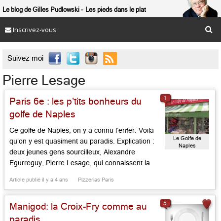
Le blog de Gilles Pudlowski
Les pieds dans le plat
Inscrivez-vous

Suivez moi
Pierre Lesage
1
Paris 6e : les p’tits bonheurs du
golfe de Naples
Ce golfe de Naples, on y a connu l’enfer. Voilà
Le Golfe de
qu’on y est quasiment au paradis. Explication :
Naples
deux jeunes gens sourcilleux, Alexandre
Egurreguy, Pierre Lesage, qui connaissent la
musique (la famille du premier tient le voisin
Article publié il y a 4 ans
Pizzerias Paris
Vagenende) ont repris la maison avec entrain,
boostant le service, proposant, dans un décor
5
Manigod: la Croix-Fry comme au
nettoyé, rénové et repeint, […]...
paradis