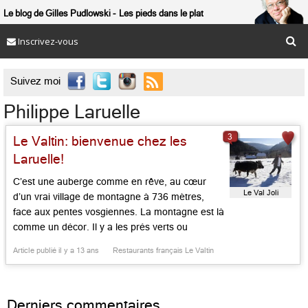
Le blog de Gilles Pudlowski
Les pieds dans le plat
Inscrivez-vous

Suivez moi
Philippe Laruelle
3
Le Valtin: bienvenue chez les
Laruelle!
C’est une auberge comme en rêve, au cœur
Le Val Joli
d’un vrai village de montagne à 736 mètres,
face aux pentes vosgiennes. La montagne est là
comme un décor. Il y a les prés verts ou
enneigés, le proche lac de Xonrupt-Longemer,
Article publié il y a 13 ans
Restaurants français Le Valtin
les fermes voisines et les pistes du Grand Valtin,
les demeures souriantes, leurs intérieurs boisés.
[…]...
Derniers commentaires