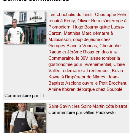
Les chuchotis du lundi : Christophe Pelé
renaît à Kérity, Olivier Bellin s’interroge à
Plomodiern, Hugo Bourny quitte Lucas-
Carton, Matthias Marc démarre à
Malbuisson, coup de jeune chez
Georges Blanc à Vonnas, Christophe
Raoux et Jérôme Rioux en duo à la
Commaraine, le 39V laisse tomber la
gastronomie pour l’événementiel, Claire
Vallée redémarre à Trentemoult, Kevin
Kowal à l’Impérator de Nîmes, Jean-
Baptiste Ascione ouvre le Petit Brochant,
Amine Ifakren débarque chez Boubalé
Commentaire par LT
Saint-Savin : les Saint-Martin côté bistrot
Commentaire par Gilles Pudlowski