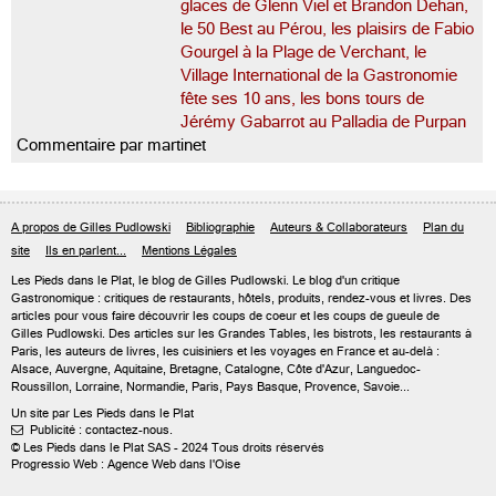
glaces de Glenn Viel et Brandon Dehan,
le 50 Best au Pérou, les plaisirs de Fabio
Gourgel à la Plage de Verchant, le
Village International de la Gastronomie
fête ses 10 ans, les bons tours de
Jérémy Gabarrot au Palladia de Purpan
Commentaire par martinet
A propos de Gilles Pudlowski
Bibliographie
Auteurs & Collaborateurs
Plan du
site
Ils en parlent...
Mentions Légales
Les Pieds dans le Plat, le blog de
Gilles Pudlowski
. Le blog d'un critique
Gastronomique : critiques de restaurants, hôtels, produits, rendez-vous et livres. Des
articles pour vous faire découvrir les coups de coeur et les coups de gueule de
Gilles Pudlowski. Des articles sur les Grandes Tables, les bistrots, les restaurants à
Paris, les auteurs de livres, les cuisiniers et les voyages en France et au-delà :
Alsace, Auvergne, Aquitaine, Bretagne, Catalogne, Côte d'Azur, Languedoc-
Roussillon, Lorraine, Normandie, Paris, Pays Basque, Provence, Savoie...
Un site par Les Pieds dans le Plat
Publicité : contactez-nous.

© Les Pieds dans le Plat SAS - 2024 Tous droits réservés
Progressio Web : Agence Web dans l'Oise