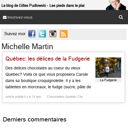
Le blog de Gilles Pudlowski
Les pieds dans le plat
Inscrivez-vous

Suivez moi
Michelle Martin
Québec: les délices de la Fudgerie
Des délices chocolatés au coeur du vieux
Québec? Voilà ce que vous proposera Carole
La Fudgerie
dans sa boutique croquignolette. Il y a les
tablettes en morceaux, le fudge (sucre, pâte de
cacao, beurre de cacao, sirop de maïs et blancs
Article publié il y a 14 ans
Chocolatiers Québec City
d’oeuf), le saucisson en chocolat, les rochers
croustillant et le « nectar des dieux », un
chocolat noir […]...
Derniers commentaires