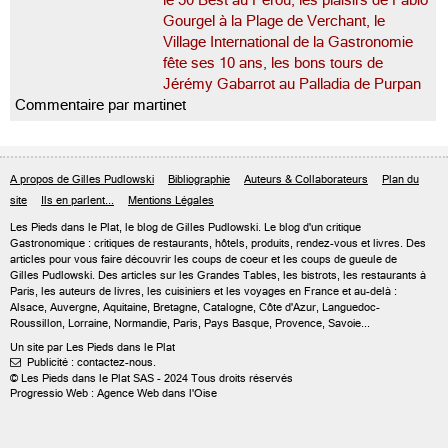
le 50 Best au Pérou, les plaisirs de Fabio
Gourgel à la Plage de Verchant, le
Village International de la Gastronomie
fête ses 10 ans, les bons tours de
Jérémy Gabarrot au Palladia de Purpan
Commentaire par martinet
A propos de Gilles Pudlowski
Bibliographie
Auteurs & Collaborateurs
Plan du
site
Ils en parlent...
Mentions Légales
Les Pieds dans le Plat, le blog de
Gilles Pudlowski
. Le blog d'un critique
Gastronomique : critiques de restaurants, hôtels, produits, rendez-vous et livres. Des
articles pour vous faire découvrir les coups de coeur et les coups de gueule de
Gilles Pudlowski. Des articles sur les Grandes Tables, les bistrots, les restaurants à
Paris, les auteurs de livres, les cuisiniers et les voyages en France et au-delà :
Alsace, Auvergne, Aquitaine, Bretagne, Catalogne, Côte d'Azur, Languedoc-
Roussillon, Lorraine, Normandie, Paris, Pays Basque, Provence, Savoie...
Un site par Les Pieds dans le Plat
Publicité : contactez-nous.

© Les Pieds dans le Plat SAS - 2024 Tous droits réservés
Progressio Web : Agence Web dans l'Oise