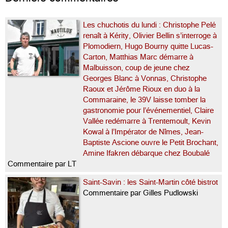
Les chuchotis du lundi : Christophe Pelé
renaît à Kérity, Olivier Bellin s’interroge à
Plomodiern, Hugo Bourny quitte Lucas-
Carton, Matthias Marc démarre à
Malbuisson, coup de jeune chez
Georges Blanc à Vonnas, Christophe
Raoux et Jérôme Rioux en duo à la
Commaraine, le 39V laisse tomber la
gastronomie pour l’événementiel, Claire
Vallée redémarre à Trentemoult, Kevin
Kowal à l’Impérator de Nîmes, Jean-
Baptiste Ascione ouvre le Petit Brochant,
Amine Ifakren débarque chez Boubalé
Commentaire par LT
Saint-Savin : les Saint-Martin côté bistrot
Commentaire par Gilles Pudlowski