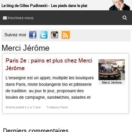
Le blog de Gilles Pudlowski
Les pieds dans le plat
Inscrivez-vous

Suivez moi
Merci Jérôme
Paris 2e : pains et plus chez Merci
Jérôme
L’enseigne est un appel, multiplie les boutiques
Merci Jérôme
dans Paris, mixte boulangerie bio et pâtisserie
de tradition au jour le jour, proposant des
boules de campagne, sandwiches, salades et
soupes de qualité. On ajoute, pour cette toute
Article publié il y a 7 ans
Traiteurs Paris
neuve maison des grands boulevards, un air de
bistrot-brasserie chic et popu, pimpant et
guilleret. Baguettes, sandwiches, cafés sont
Derniers commentaires
[…]...