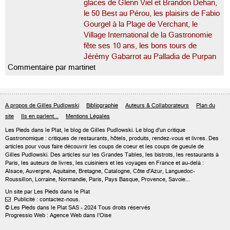
glaces de Glenn Viel et Brandon Dehan,
le 50 Best au Pérou, les plaisirs de Fabio
Gourgel à la Plage de Verchant, le
Village International de la Gastronomie
fête ses 10 ans, les bons tours de
Jérémy Gabarrot au Palladia de Purpan
Commentaire par martinet
A propos de Gilles Pudlowski
Bibliographie
Auteurs & Collaborateurs
Plan du
site
Ils en parlent...
Mentions Légales
Les Pieds dans le Plat, le blog de
Gilles Pudlowski
. Le blog d'un critique
Gastronomique : critiques de restaurants, hôtels, produits, rendez-vous et livres. Des
articles pour vous faire découvrir les coups de coeur et les coups de gueule de
Gilles Pudlowski. Des articles sur les Grandes Tables, les bistrots, les restaurants à
Paris, les auteurs de livres, les cuisiniers et les voyages en France et au-delà :
Alsace, Auvergne, Aquitaine, Bretagne, Catalogne, Côte d'Azur, Languedoc-
Roussillon, Lorraine, Normandie, Paris, Pays Basque, Provence, Savoie...
Un site par Les Pieds dans le Plat
Publicité : contactez-nous.

© Les Pieds dans le Plat SAS - 2024 Tous droits réservés
Progressio Web : Agence Web dans l'Oise