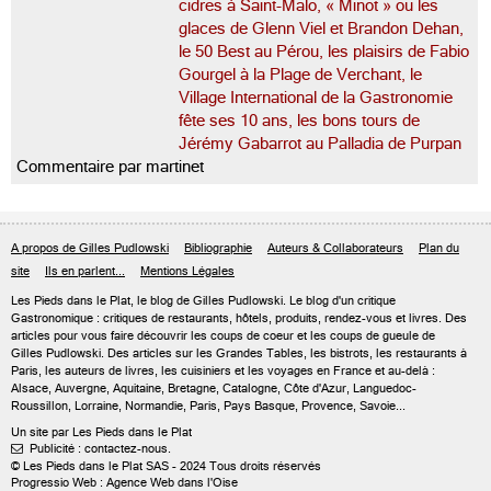
cidres à Saint-Malo, « Minot » ou les
glaces de Glenn Viel et Brandon Dehan,
le 50 Best au Pérou, les plaisirs de Fabio
Gourgel à la Plage de Verchant, le
Village International de la Gastronomie
fête ses 10 ans, les bons tours de
Jérémy Gabarrot au Palladia de Purpan
Commentaire par martinet
A propos de Gilles Pudlowski
Bibliographie
Auteurs & Collaborateurs
Plan du
site
Ils en parlent...
Mentions Légales
Les Pieds dans le Plat, le blog de
Gilles Pudlowski
. Le blog d'un critique
Gastronomique : critiques de restaurants, hôtels, produits, rendez-vous et livres. Des
articles pour vous faire découvrir les coups de coeur et les coups de gueule de
Gilles Pudlowski. Des articles sur les Grandes Tables, les bistrots, les restaurants à
Paris, les auteurs de livres, les cuisiniers et les voyages en France et au-delà :
Alsace, Auvergne, Aquitaine, Bretagne, Catalogne, Côte d'Azur, Languedoc-
Roussillon, Lorraine, Normandie, Paris, Pays Basque, Provence, Savoie...
Un site par Les Pieds dans le Plat
Publicité : contactez-nous.

© Les Pieds dans le Plat SAS - 2024 Tous droits réservés
Progressio Web : Agence Web dans l'Oise