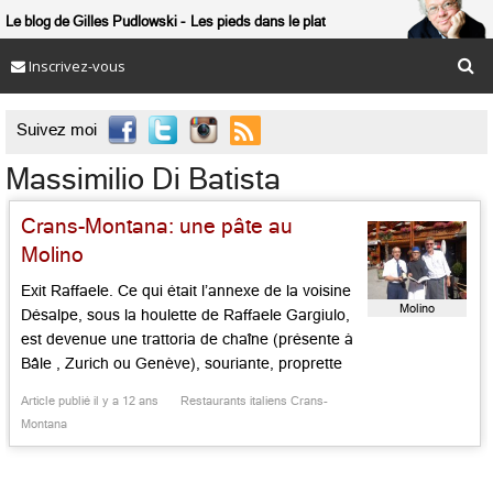
Le blog de Gilles Pudlowski
Les pieds dans le plat
Inscrivez-vous

Suivez moi
Massimilio Di Batista
Crans-Montana: une pâte au
Molino
Exit Raffaele. Ce qui était l’annexe de la voisine
Molino
Désalpe, sous la houlette de Raffaele Gargiulo,
est devenue une trattoria de chaîne (présente à
Bâle , Zurich ou Genève), souriante, proprette
et débonnaire, que dirige avec efficacité
Article publié il y a 12 ans
Restaurants italiens Crans-
Massimilio Di Batista. Un chef natif d’Emilie-
Montana
Romagne mitonne une cuisine aux couleurs de
la Botte à la fois […]...