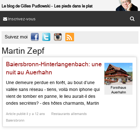
Le blog de Gilles Pudlowski
Les pieds dans le plat
Inscrivez-vous

Suivez moi
Martin Zepf
Baiersbronn-Hinterlangenbach: une
nuit au Auerhahn
Une demeure perdue en forêt, au bout d’une
Forsthaus
vallée sans réseau – tiens, voilà mon iphone qui
Auerhahn
vient de tomber en panne, le lieu aurait-il des
ondes secrètes? – des hôtes charmants, Martin
Zepf et Ilona Finkbeiner, qui veillent sur leurs
Article publié il y a 12 ans
Restaurants allemands
clients en amis, une taverne ancienne, un spa
Baiersbronn
nature, une terrasse pour le café […]...