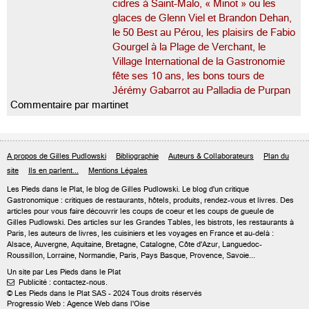
cidres à Saint-Malo, « Minot » ou les
glaces de Glenn Viel et Brandon Dehan,
le 50 Best au Pérou, les plaisirs de Fabio
Gourgel à la Plage de Verchant, le
Village International de la Gastronomie
fête ses 10 ans, les bons tours de
Jérémy Gabarrot au Palladia de Purpan
Commentaire par martinet
A propos de Gilles Pudlowski
Bibliographie
Auteurs & Collaborateurs
Plan du
site
Ils en parlent...
Mentions Légales
Les Pieds dans le Plat, le blog de
Gilles Pudlowski
. Le blog d'un critique
Gastronomique : critiques de restaurants, hôtels, produits, rendez-vous et livres. Des
articles pour vous faire découvrir les coups de coeur et les coups de gueule de
Gilles Pudlowski. Des articles sur les Grandes Tables, les bistrots, les restaurants à
Paris, les auteurs de livres, les cuisiniers et les voyages en France et au-delà :
Alsace, Auvergne, Aquitaine, Bretagne, Catalogne, Côte d'Azur, Languedoc-
Roussillon, Lorraine, Normandie, Paris, Pays Basque, Provence, Savoie...
Un site par Les Pieds dans le Plat
Publicité : contactez-nous.

© Les Pieds dans le Plat SAS - 2024 Tous droits réservés
Progressio Web : Agence Web dans l'Oise