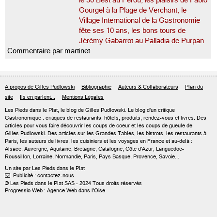
le 50 Best au Pérou, les plaisirs de Fabio
Gourgel à la Plage de Verchant, le
Village International de la Gastronomie
fête ses 10 ans, les bons tours de
Jérémy Gabarrot au Palladia de Purpan
Commentaire par martinet
A propos de Gilles Pudlowski
Bibliographie
Auteurs & Collaborateurs
Plan du
site
Ils en parlent...
Mentions Légales
Les Pieds dans le Plat, le blog de
Gilles Pudlowski
. Le blog d'un critique
Gastronomique : critiques de restaurants, hôtels, produits, rendez-vous et livres. Des
articles pour vous faire découvrir les coups de coeur et les coups de gueule de
Gilles Pudlowski. Des articles sur les Grandes Tables, les bistrots, les restaurants à
Paris, les auteurs de livres, les cuisiniers et les voyages en France et au-delà :
Alsace, Auvergne, Aquitaine, Bretagne, Catalogne, Côte d'Azur, Languedoc-
Roussillon, Lorraine, Normandie, Paris, Pays Basque, Provence, Savoie...
Un site par Les Pieds dans le Plat
Publicité : contactez-nous.

© Les Pieds dans le Plat SAS - 2024 Tous droits réservés
Progressio Web : Agence Web dans l'Oise