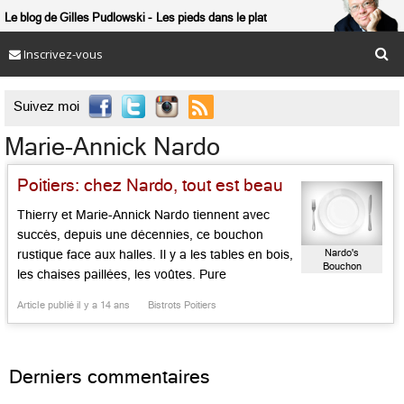
Le blog de Gilles Pudlowski
Les pieds dans le plat
Inscrivez-vous

Suivez moi
Marie-Annick Nardo
Poitiers: chez Nardo, tout est beau
Thierry et Marie-Annick Nardo tiennent avec
succès, depuis une décennies, ce bouchon
Nardo's
rustique face aux halles. Il y a les tables en bois,
Bouchon
les chaises paillées, les voûtes. Pure
autodidacte, passé en salle à l’Hostellerie de
Article publié il y a 14 ans
Bistrots Poitiers
Levernois à Beaune et au Maxime, Marie-
Annick cuisine au gré du marché, tandis que
Thierry, qui travailla chez Bardet […]...
Derniers commentaires