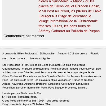
cidres à Saint-Malo, « Minot » ou les
glaces de Glenn Viel et Brandon Dehan,
le 50 Best au Pérou, les plaisirs de Fabio
Gourgel à la Plage de Verchant, le
Village International de la Gastronomie
fête ses 10 ans, les bons tours de
Jérémy Gabarrot au Palladia de Purpan
Commentaire par martinet
A propos de Gilles Pudlowski
Bibliographie
Auteurs & Collaborateurs
Plan du
site
Ils en parlent...
Mentions Légales
Les Pieds dans le Plat, le blog de
Gilles Pudlowski
. Le blog d'un critique
Gastronomique : critiques de restaurants, hôtels, produits, rendez-vous et livres. Des
articles pour vous faire découvrir les coups de coeur et les coups de gueule de
Gilles Pudlowski. Des articles sur les Grandes Tables, les bistrots, les restaurants à
Paris, les auteurs de livres, les cuisiniers et les voyages en France et au-delà :
Alsace, Auvergne, Aquitaine, Bretagne, Catalogne, Côte d'Azur, Languedoc-
Roussillon, Lorraine, Normandie, Paris, Pays Basque, Provence, Savoie...
Un site par Les Pieds dans le Plat
Publicité : contactez-nous.

© Les Pieds dans le Plat SAS - 2024 Tous droits réservés
Progressio Web : Agence Web dans l'Oise