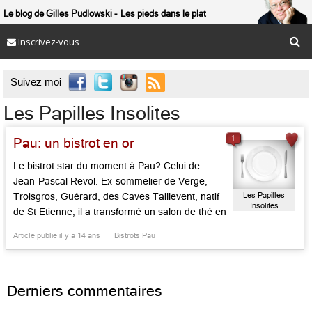
Le blog de Gilles Pudlowski
Les pieds dans le plat
Inscrivez-vous

Suivez moi
Les Papilles Insolites
1
Pau: un bistrot en or
Le bistrot star du moment à Pau? Celui de
Jean-Pascal Revol. Ex-sommelier de Vergé,
Les Papilles
Troisgros, Guérard, des Caves Taillevent, natif
Insolites
de St Etienne, il a transformé un salon de thé en
salle de café de campagne. Le lieu, avec
Article publié il y a 14 ans
Bistrots Pau
mobilier de récup’, parquet brut, tables en bois,
bar en formica, plus enseigne vigneronne, a
l’allure […]...
Derniers commentaires