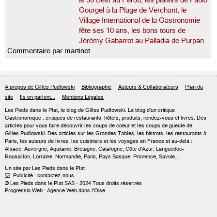
le 50 Best au Pérou, les plaisirs de Fabio
Gourgel à la Plage de Verchant, le
Village International de la Gastronomie
fête ses 10 ans, les bons tours de
Jérémy Gabarrot au Palladia de Purpan
Commentaire par martinet
A propos de Gilles Pudlowski
Bibliographie
Auteurs & Collaborateurs
Plan du
site
Ils en parlent...
Mentions Légales
Les Pieds dans le Plat, le blog de
Gilles Pudlowski
. Le blog d'un critique
Gastronomique : critiques de restaurants, hôtels, produits, rendez-vous et livres. Des
articles pour vous faire découvrir les coups de coeur et les coups de gueule de
Gilles Pudlowski. Des articles sur les Grandes Tables, les bistrots, les restaurants à
Paris, les auteurs de livres, les cuisiniers et les voyages en France et au-delà :
Alsace, Auvergne, Aquitaine, Bretagne, Catalogne, Côte d'Azur, Languedoc-
Roussillon, Lorraine, Normandie, Paris, Pays Basque, Provence, Savoie...
Un site par Les Pieds dans le Plat
Publicité : contactez-nous.

© Les Pieds dans le Plat SAS - 2024 Tous droits réservés
Progressio Web : Agence Web dans l'Oise