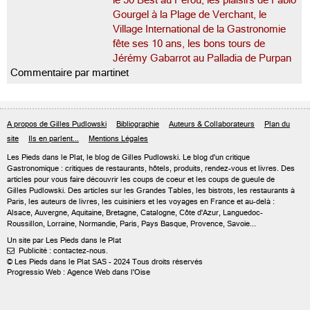
le 50 Best au Pérou, les plaisirs de Fabio
Gourgel à la Plage de Verchant, le
Village International de la Gastronomie
fête ses 10 ans, les bons tours de
Jérémy Gabarrot au Palladia de Purpan
Commentaire par martinet
A propos de Gilles Pudlowski
Bibliographie
Auteurs & Collaborateurs
Plan du
site
Ils en parlent...
Mentions Légales
Les Pieds dans le Plat, le blog de
Gilles Pudlowski
. Le blog d'un critique
Gastronomique : critiques de restaurants, hôtels, produits, rendez-vous et livres. Des
articles pour vous faire découvrir les coups de coeur et les coups de gueule de
Gilles Pudlowski. Des articles sur les Grandes Tables, les bistrots, les restaurants à
Paris, les auteurs de livres, les cuisiniers et les voyages en France et au-delà :
Alsace, Auvergne, Aquitaine, Bretagne, Catalogne, Côte d'Azur, Languedoc-
Roussillon, Lorraine, Normandie, Paris, Pays Basque, Provence, Savoie...
Un site par Les Pieds dans le Plat
Publicité : contactez-nous.

© Les Pieds dans le Plat SAS - 2024 Tous droits réservés
Progressio Web : Agence Web dans l'Oise