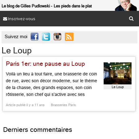
Le blog de Gilles Pudlowski
Les pieds dans le plat
Inscrivez-vous

Suivez moi
Le Loup
Paris 1er: une pause au Loup
Voilà un lieu à tout faire, une brasserie de coin
de rue, avec son décor moderne, sur le thème
Le Loup
de la chasse, des grands espaces, son coin
rôtisserie, son chef qui s’active avec ses
volailles, ses viandes rouges, les mets du jour.
Article publié il y a 11 ans
Brasseries Paris
On peut venir là boire, grignoter, prendre la
pause, discuter entre potes. C’est […]...
Derniers commentaires