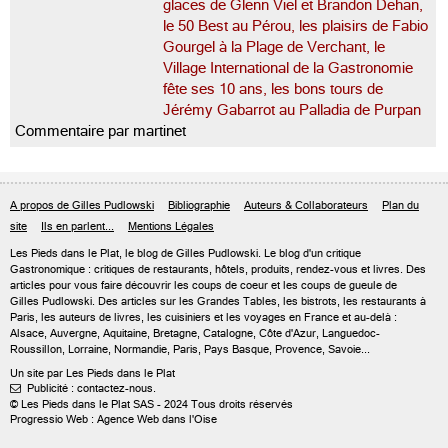
glaces de Glenn Viel et Brandon Dehan,
le 50 Best au Pérou, les plaisirs de Fabio
Gourgel à la Plage de Verchant, le
Village International de la Gastronomie
fête ses 10 ans, les bons tours de
Jérémy Gabarrot au Palladia de Purpan
Commentaire par martinet
A propos de Gilles Pudlowski
Bibliographie
Auteurs & Collaborateurs
Plan du
site
Ils en parlent...
Mentions Légales
Les Pieds dans le Plat, le blog de
Gilles Pudlowski
. Le blog d'un critique
Gastronomique : critiques de restaurants, hôtels, produits, rendez-vous et livres. Des
articles pour vous faire découvrir les coups de coeur et les coups de gueule de
Gilles Pudlowski. Des articles sur les Grandes Tables, les bistrots, les restaurants à
Paris, les auteurs de livres, les cuisiniers et les voyages en France et au-delà :
Alsace, Auvergne, Aquitaine, Bretagne, Catalogne, Côte d'Azur, Languedoc-
Roussillon, Lorraine, Normandie, Paris, Pays Basque, Provence, Savoie...
Un site par Les Pieds dans le Plat
Publicité : contactez-nous.

© Les Pieds dans le Plat SAS - 2024 Tous droits réservés
Progressio Web : Agence Web dans l'Oise