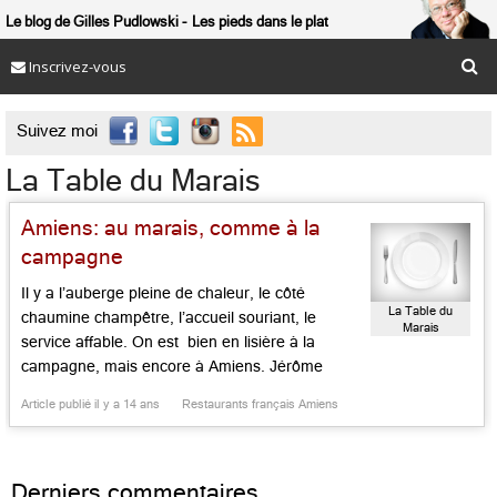
Le blog de Gilles Pudlowski
Les pieds dans le plat
Inscrivez-vous

Suivez moi
La Table du Marais
Amiens: au marais, comme à la
campagne
Il y a l’auberge pleine de chaleur, le côté
La Table du
chaumine champêtre, l’accueil souriant, le
Marais
service affable. On est bien en lisière à la
campagne, mais encore à Amiens. Jérôme
Rousseau et Aude Trancart, lui parisien, elle
Article publié il y a 14 ans
Restaurants français Amiens
picarde, qui ont travaillé en Corse et à Val
d’Isère, ont créé une petite maison de charme à
deux […]...
Derniers commentaires