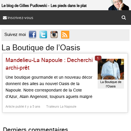
Le blog de Gilles Pudlowski
Les pieds dans le plat
Inscrivez-vous

Suivez moi
La Boutique de l’Oasis
1
Mandelieu-La Napoule : Decherchi
archi-prêt
Une boutique gourmande et un nouveau décor
La Boutique de
donnent des ailes au nouvel Oasis de la
l'Oasis
Napoule. Notre correspondant de la Cote
d’Azur, Alain Angenost, toujours aguets malgré
la pandémie, nous dit tout… On vous avait
Article publié il y a 5 ans
Traiteurs La Napoule
annoncé, il y a près d’an, l’arrivée de de Nicolas
Decherchi à l’Oasis de La Napoule. L’ex-chef
doublement étoilé du […]...
Derniers commentaires