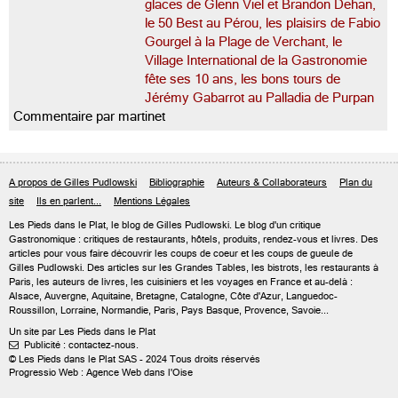
glaces de Glenn Viel et Brandon Dehan,
le 50 Best au Pérou, les plaisirs de Fabio
Gourgel à la Plage de Verchant, le
Village International de la Gastronomie
fête ses 10 ans, les bons tours de
Jérémy Gabarrot au Palladia de Purpan
Commentaire par martinet
A propos de Gilles Pudlowski
Bibliographie
Auteurs & Collaborateurs
Plan du
site
Ils en parlent...
Mentions Légales
Les Pieds dans le Plat, le blog de
Gilles Pudlowski
. Le blog d'un critique
Gastronomique : critiques de restaurants, hôtels, produits, rendez-vous et livres. Des
articles pour vous faire découvrir les coups de coeur et les coups de gueule de
Gilles Pudlowski. Des articles sur les Grandes Tables, les bistrots, les restaurants à
Paris, les auteurs de livres, les cuisiniers et les voyages en France et au-delà :
Alsace, Auvergne, Aquitaine, Bretagne, Catalogne, Côte d'Azur, Languedoc-
Roussillon, Lorraine, Normandie, Paris, Pays Basque, Provence, Savoie...
Un site par Les Pieds dans le Plat
Publicité : contactez-nous.

© Les Pieds dans le Plat SAS - 2024 Tous droits réservés
Progressio Web : Agence Web dans l'Oise