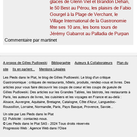
glaces de Glenn Viel et Brandon Dehan,
le 50 Best au Pérou, les plaisirs de Fabio
Gourgel à la Plage de Verchant, le
Village International de la Gastronomie
fête ses 10 ans, les bons tours de
Jérémy Gabarrot au Palladia de Purpan
Commentaire par martinet
A propos de Gilles Pudlowski
Bibliographie
Auteurs & Collaborateurs
Plan du
site
Ils en parlent...
Mentions Légales
Les Pieds dans le Plat, le blog de
Gilles Pudlowski
. Le blog d'un critique
Gastronomique : critiques de restaurants, hôtels, produits, rendez-vous et livres. Des
articles pour vous faire découvrir les coups de coeur et les coups de gueule de
Gilles Pudlowski. Des articles sur les Grandes Tables, les bistrots, les restaurants à
Paris, les auteurs de livres, les cuisiniers et les voyages en France et au-delà :
Alsace, Auvergne, Aquitaine, Bretagne, Catalogne, Côte d'Azur, Languedoc-
Roussillon, Lorraine, Normandie, Paris, Pays Basque, Provence, Savoie...
Un site par Les Pieds dans le Plat
Publicité : contactez-nous.

© Les Pieds dans le Plat SAS - 2024 Tous droits réservés
Progressio Web : Agence Web dans l'Oise