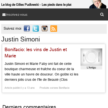
Le blog de Gilles Pudlowski
Les pieds dans le plat
Inscrivez-vous

Suivez moi
Justin Simoni
Bonifacio: les vins de Justin et
Marie
Justin Simoni et Marie Faby ont fait de cette
L’Antigu
boutique charmeuse et fraîche du coeur de la
ville haute un havre de douceur. On goûte ici les
derniers jolis crus de l’île de Beauté (Clos
Venturi rosé, Alzipratu cuvée Pumonte, Jean-
Article publié il y a 13 ans
Produits corses Bonifacio
Paul Gentile à Patrimonio pour n’en citer que
quelques uns), sans omettre de sacrifier aux
[…]...
Derniers commentaires