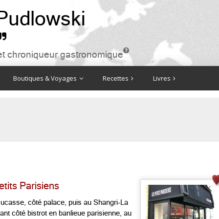
 Pudlowski


ire et chroniqueur gastronomique
Boutiques & Voyages
Recettes
Livres
etits Parisiens
casse, côté palace, puis au Shangri-La
sant côté bistrot en banlieue parisienne, au