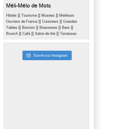
Méli-Mélo de Mots
||
||
||
Hôtels
Tourisme
Musées
Meilleurs
||
||
Ouvriers de France
Cuisiniers
Grandes
||
||
||
||
Tables
Bistrots
Brasseries
Bars
||
||
||
Brunch
Café
Salon de thé
Terrasses
Suivre sur Instagram