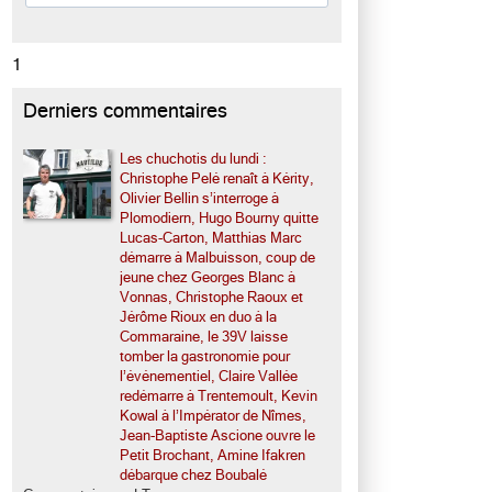
1
Derniers commentaires
Les chuchotis du lundi :
Christophe Pelé renaît à Kérity,
Olivier Bellin s’interroge à
Plomodiern, Hugo Bourny quitte
Lucas-Carton, Matthias Marc
démarre à Malbuisson, coup de
jeune chez Georges Blanc à
Vonnas, Christophe Raoux et
Jérôme Rioux en duo à la
Commaraine, le 39V laisse
tomber la gastronomie pour
l’événementiel, Claire Vallée
redémarre à Trentemoult, Kevin
Kowal à l’Impérator de Nîmes,
Jean-Baptiste Ascione ouvre le
Petit Brochant, Amine Ifakren
débarque chez Boubalé