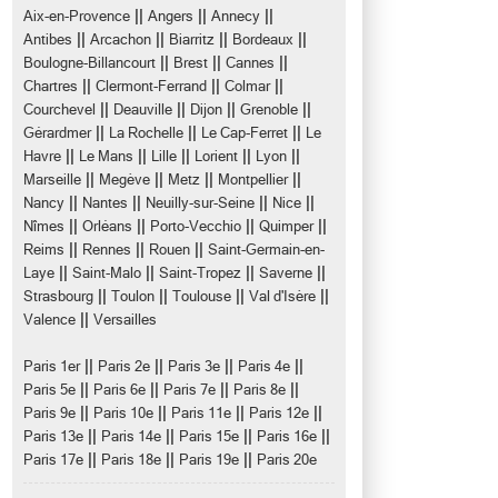
||
||
||
Aix-en-Provence
Angers
Annecy
||
||
||
||
Antibes
Arcachon
Biarritz
Bordeaux
||
||
||
Boulogne-Billancourt
Brest
Cannes
||
||
||
Chartres
Clermont-Ferrand
Colmar
||
||
||
||
Courchevel
Deauville
Dijon
Grenoble
||
||
||
Gérardmer
La Rochelle
Le Cap-Ferret
Le
||
||
||
||
||
Havre
Le Mans
Lille
Lorient
Lyon
||
||
||
||
Marseille
Megève
Metz
Montpellier
||
||
||
||
Nancy
Nantes
Neuilly-sur-Seine
Nice
||
||
||
||
Nîmes
Orléans
Porto-Vecchio
Quimper
||
||
||
Reims
Rennes
Rouen
Saint-Germain-en-
||
||
||
||
Laye
Saint-Malo
Saint-Tropez
Saverne
||
||
||
||
Strasbourg
Toulon
Toulouse
Val d'Isère
||
Valence
Versailles
||
||
||
||
Paris 1er
Paris 2e
Paris 3e
Paris 4e
||
||
||
||
Paris 5e
Paris 6e
Paris 7e
Paris 8e
||
||
||
||
Paris 9e
Paris 10e
Paris 11e
Paris 12e
||
||
||
||
Paris 13e
Paris 14e
Paris 15e
Paris 16e
||
||
||
Paris 17e
Paris 18e
Paris 19e
Paris 20e