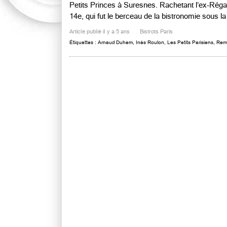
Petits Princes à Suresnes. Rachetant l’ex-Réga
14e, qui fut le berceau de la bistronomie sous la 
Article publié il y a 5 ans
Bistrots Paris
Étiquettes :
Arnaud Duhem
,
Inès Roulon
,
Les Petits Parisiens
,
Rem