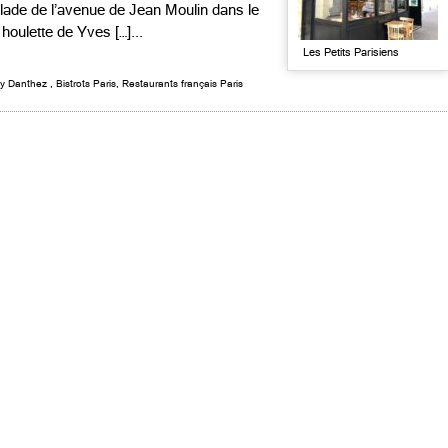
lade de l’avenue de Jean Moulin dans le
houlette de Yves […]...
Les Petits Parisiens
y Danthez
,
Bistrots Paris
,
Restaurants français Paris