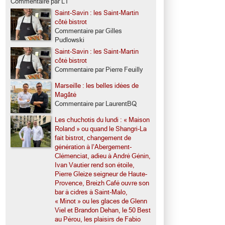
Commentaire par LT
Saint-Savin : les Saint-Martin
côté bistrot
Commentaire par Gilles
Pudlowski
Saint-Savin : les Saint-Martin
côté bistrot
Commentaire par Pierre Feuilly
Marseille : les belles idées de
Magâté
Commentaire par LaurentBQ
Les chuchotis du lundi : « Maison
Roland » ou quand le Shangri-La
fait bistrot, changement de
génération à l’Abergement-
Clémenciat, adieu à André Génin,
Ivan Vautier rend son étoile,
Pierre Gleize seigneur de Haute-
Provence, Breizh Café ouvre son
bar à cidres à Saint-Malo,
« Minot » ou les glaces de Glenn
Viel et Brandon Dehan, le 50 Best
au Pérou, les plaisirs de Fabio